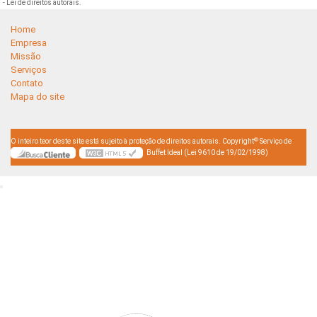
- Lei de direitos autorais
.
Home
Empresa
Missão
Serviços
Contato
Mapa do site
©
O inteiro teor deste site está sujeito à proteção de direitos autorais. Copyright
Serviço de
Buffet Ideal (Lei 9610 de 19/02/1998)