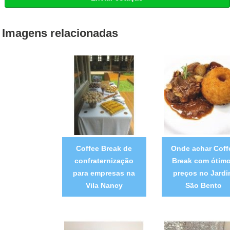
Imagens relacionadas
Coffee Break de
Onde achar Coff
confraternização
Break com ótim
para empresas na
preços no Jard
Vila Nancy
São Bento