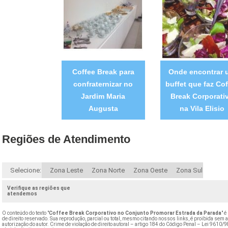
Coffee Break para
Onde encontrar 
confraternizar no
buffet que faz Cof
Jardim Maria
Break Corporati
Augusta
na Vila Elisio
Regiões de Atendimento
Selecione:
Zona Leste
Zona Norte
Zona Oeste
Zona Sul
Verifique as regiões que
atendemos
O conteúdo do texto "
Coffee Break Corporativo no Conjunto Promorar Estrada da Parada
" é
de direito reservado. Sua reprodução, parcial ou total, mesmo citando nossos links, é proibida sem 
autorização do autor. Crime de violação de direito autoral – artigo 184 do Código Penal –
Lei 9610/9