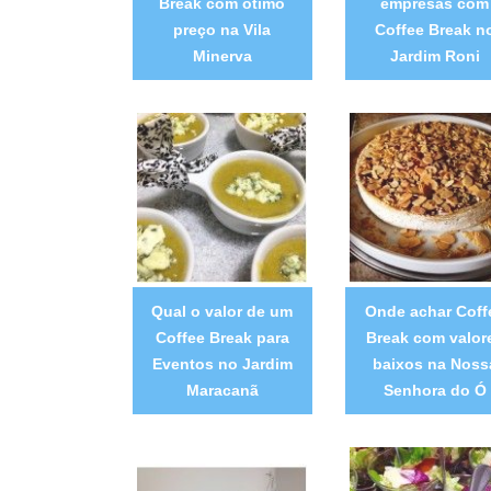
Break com ótimo
empresas com
preço na Vila
Coffee Break n
Minerva
Jardim Roni
Qual o valor de um
Onde achar Coff
Coffee Break para
Break com valor
Eventos no Jardim
baixos na Noss
Maracanã
Senhora do Ó