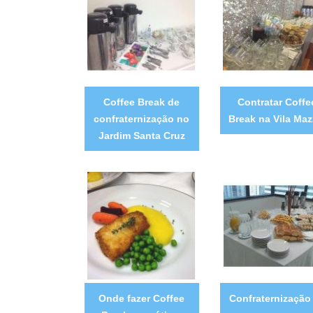
Coffee Break de
Contratar Coffe
confraternização no
Break na Vila Maz
Jardim Santa Cruz
Onde fazer Coffee
Confraternização