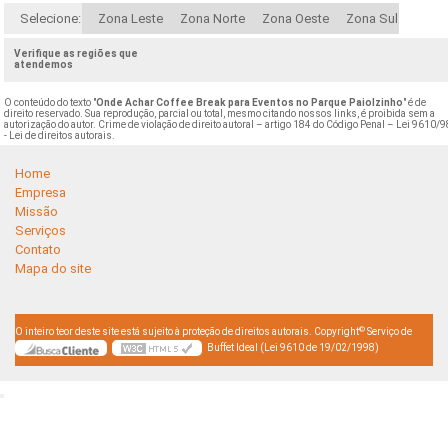
Selecione:
Zona Leste
Zona Norte
Zona Oeste
Zona Sul
Verifique as regiões que
atendemos
O conteúdo do texto "
Onde Achar Coffee Break para Eventos no Parque Paiolzinho
" é de
direito reservado. Sua reprodução, parcial ou total, mesmo citando nossos links, é proibida sem a
autorização do autor. Crime de violação de direito autoral – artigo 184 do Código Penal –
Lei 9610/9
- Lei de direitos autorais
.
Home
Empresa
Missão
Serviços
Contato
Mapa do site
©
O inteiro teor deste site está sujeito à proteção de direitos autorais. Copyright
Serviço de
Buffet Ideal (Lei 9610 de 19/02/1998)