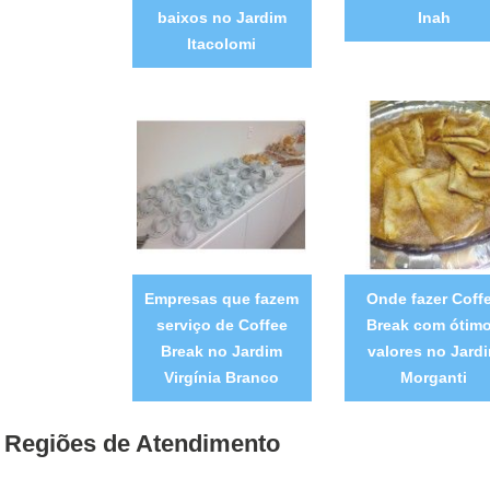
baixos no Jardim
Inah
Itacolomi
Empresas que fazem
Onde fazer Coff
serviço de Coffee
Break com ótim
Break no Jardim
valores no Jard
Virgínia Branco
Morganti
Regiões de Atendimento