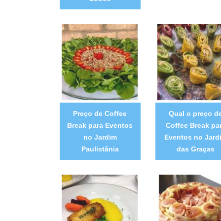
Preço de Coffee
Qual o preço d
Break para Eventos
Coffee Break pa
no Jardim
Eventos no Jard
Paulistânia
das Graças