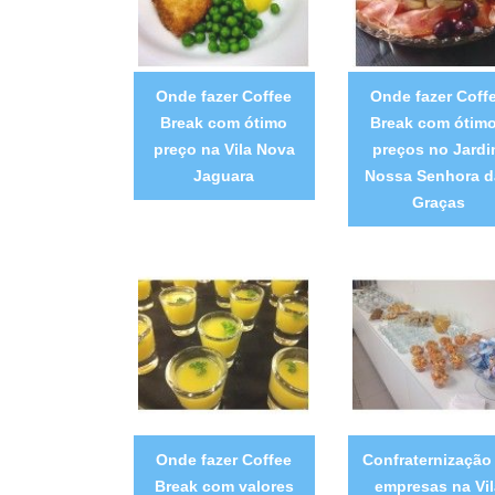
Onde fazer Coffee
Onde fazer Coff
Break com ótimo
Break com ótim
preço na Vila Nova
preços no Jard
Jaguara
Nossa Senhora d
Graças
Onde fazer Coffee
Confraternização
Break com valores
empresas na Vil