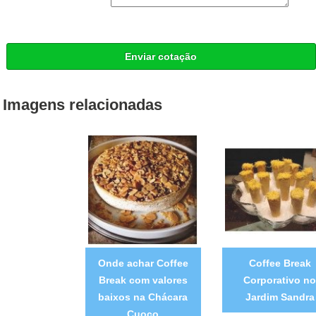
Enviar cotação
Imagens relacionadas
Onde achar Coffee
Coffee Break
Break com valores
Corporativo no
baixos na Chácara
Jardim Sandra
Cuoco