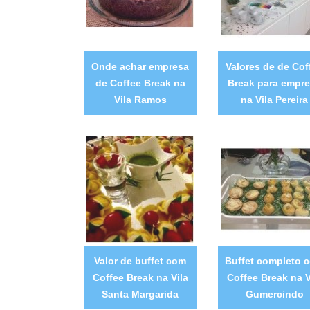
Onde achar empresa
Valores de de Cof
de Coffee Break na
Break para empr
Vila Ramos
na Vila Pereira
Valor de buffet com
Buffet completo 
Coffee Break na Vila
Coffee Break na V
Santa Margarida
Gumercindo