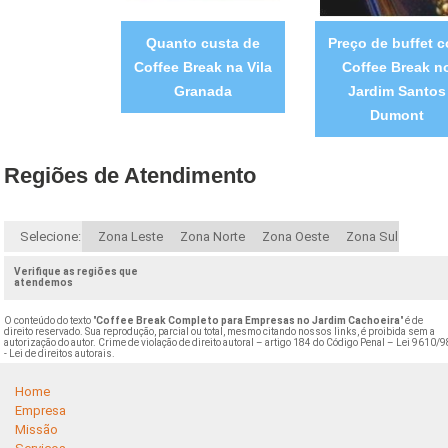
Quanto custa de
Preço de buffet 
Coffee Break na Vila
Coffee Break n
Granada
Jardim Santos
Dumont
Regiões de Atendimento
Selecione:
Zona Leste
Zona Norte
Zona Oeste
Zona Sul
Verifique as regiões que
atendemos
O conteúdo do texto "
Coffee Break Completo para Empresas no Jardim Cachoeira
" é de
direito reservado. Sua reprodução, parcial ou total, mesmo citando nossos links, é proibida sem a
autorização do autor. Crime de violação de direito autoral – artigo 184 do Código Penal –
Lei 9610/9
- Lei de direitos autorais
.
Home
Empresa
Missão