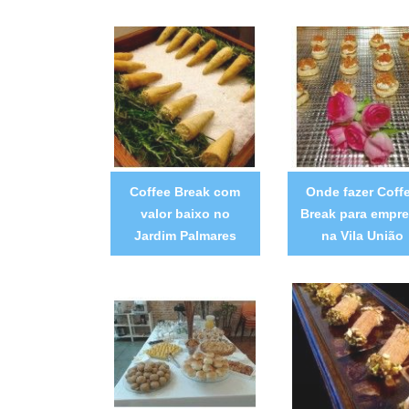
Coffee Break com
Onde fazer Coff
valor baixo no
Break para empr
Jardim Palmares
na Vila União