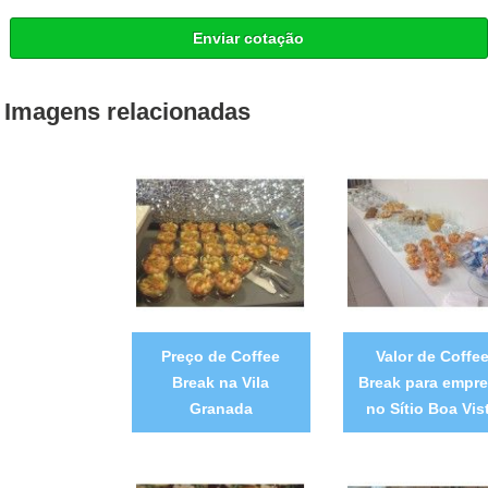
Enviar cotação
Imagens relacionadas
Preço de Coffee
Valor de Coffe
Break na Vila
Break para empr
Granada
no Sítio Boa Vis