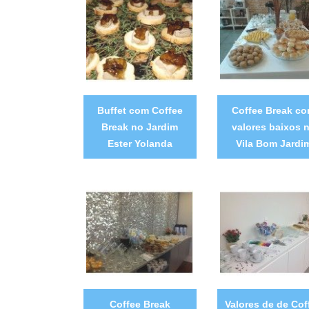
Buffet com Coffee
Coffee Break c
Break no Jardim
valores baixos 
Ester Yolanda
Vila Bom Jardi
Coffee Break
Valores de de Cof