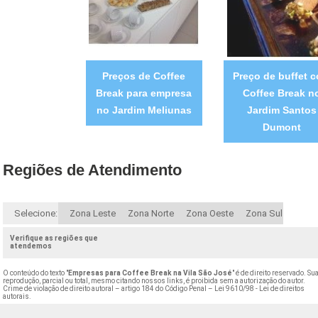
Preços de Coffee
Preço de buffet 
Break para empresa
Coffee Break n
no Jardim Meliunas
Jardim Santos
Dumont
Regiões de Atendimento
Selecione:
Zona Leste
Zona Norte
Zona Oeste
Zona Sul
Verifique as regiões que
atendemos
O conteúdo do texto "
Empresas para Coffee Break na Vila São José
" é de direito reservado. Su
reprodução, parcial ou total, mesmo citando nossos links, é proibida sem a autorização do autor.
Crime de violação de direito autoral – artigo 184 do Código Penal –
Lei 9610/98 - Lei de direitos
autorais
.