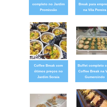
completo no Jardim
Break para empr
Promissão
na Vila Pereira
Coffee Break com
Buffet completo 
ótimos preços no
Coffee Break na V
Jardim Soraia
Gumercindo