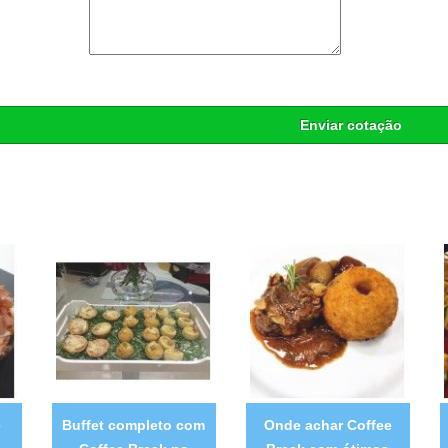
Enviar cotação
e
Buffet completo com
Onde achar Coffee