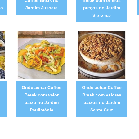
s
Coffee Break no
Break com ótimos
ão
Jardim Jussara
preços no Jardim
Sipramar
Onde achar Coffee
Onde achar Coffee
Break com valor
Break com valores
baixo no Jardim
baixos no Jardim
Paulistânia
Santa Cruz