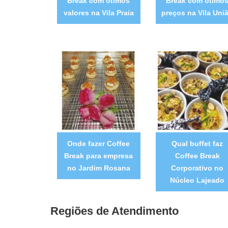
Break com ótimos
Break com ótimo
valores na Vila Praia
preços na Vila Uni
Onde fazer Coffee
Qual buffet faz
Break para empresa
Coffee Break
no Jardim Rosana
Corporativo no
Núcleo Lajeado
Regiões de Atendimento