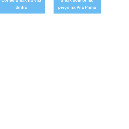
Coffee Break na Vila
Break com ótimo
Sinhá
preço na Vila Prima