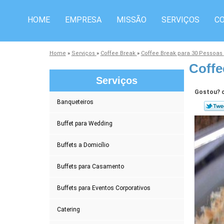
HOME
EMPRESA
MISSÃO
SERVIÇOS
C
Home
»
Serviços
»
Coffee Break
»
Coffee Break para 30 Pessoas
Coffe
Serviços
Gostou? c
Banqueteiros
Buffet para Wedding
Buffets a Domicílio
Buffets para Casamento
Buffets para Eventos Corporativos
Catering