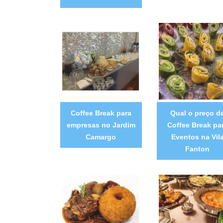
Coffee Break para
Qual o preço d
empresas no Jardim
Coffee Break pa
Camargo
Eventos na Vil
Fanton