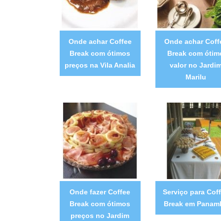
Onde achar Coffee
Onde achar Coff
Break com ótimos
Break com ótim
preços na Vila Analia
valor no Jardi
Marilu
Onde fazer Coffee
Serviço para Cof
Break com ótimos
Break em Panam
preços no Jardim