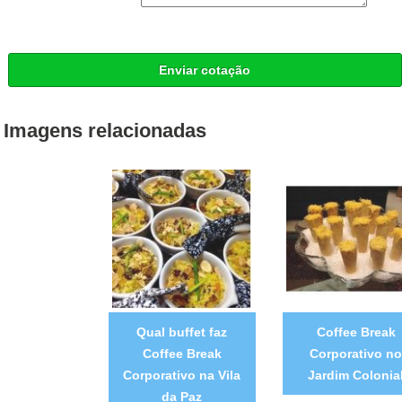
Enviar cotação
Imagens relacionadas
Qual buffet faz
Coffee Break
Coffee Break
Corporativo no
Corporativo na Vila
Jardim Colonia
da Paz