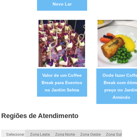
Novo Lar
Valor de um Coffee
Onde fazer Coff
Break para Eventos
Break com ótim
no Jardim Selma
preço no Jardi
Armindo
Regiões de Atendimento
Selecione:
Zona Leste
Zona Norte
Zona Oeste
Zona Sul