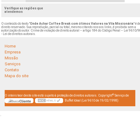
Verifique as regiões que
atendemos
O conteúdo do texto "
Onde Achar Coffee Break com ótimos Valores na Vila Missionária
" é d
direito reservado. Sua reprodução, parcial ou total, mesmo citando nossos links, é proibida sem a
autorização do autor. Crime de violação de direito autoral – artigo 184 do Código Penal –
Lei 9610/9
- Lei de direitos autorais
.
Home
Empresa
Missão
Serviços
Contato
Mapa do site
©
O inteiro teor deste site está sujeito à proteção de direitos autorais. Copyright
Serviço de
Buffet Ideal (Lei 9610 de 19/02/1998)