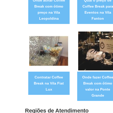
Onde achar Coffee
Qual o preço de
Break com ótimo
Coffee Break par
preço na Vila
Eventos na Vila
Leopoldina
Fanton
Contratar Coffee
Onde fazer Coffe
Break na Vila Fiat
Break com ótimo
Lux
valor na Ponte
Grande
Regiões de Atendimento