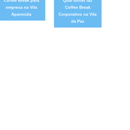
Coffee Break para
Qual buffet faz
empresa na Vila
Coffee Break
Aparecida
Corporativo na Vila
da Paz