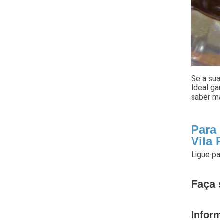
Se a sua
Ideal ga
saber ma
Para
Vila 
Ligue p
Faça 
Infor