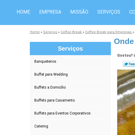
HOME
EMPRESA
MISSÃO
SERVIÇOS
C
Home
»
Serviços
»
Coffee Break
»
Coffee Break para Empresas
»
Onde 
Serviços
Gostou? c
Banqueteiros
Buffet para Wedding
Buffets a Domicílio
Buffets para Casamento
Buffets para Eventos Corporativos
Catering