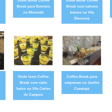
Onde achar Coffee
Onde achar Coffee
a
Break para Eventos
Break com valores
no Morumbi
baixos na Vila
Eleonora
e
Onde fazer Coffee
Coffee Break para
Break com valor
empresas no Jardim
baixo na Vila Carlos
Camargo
de Campos