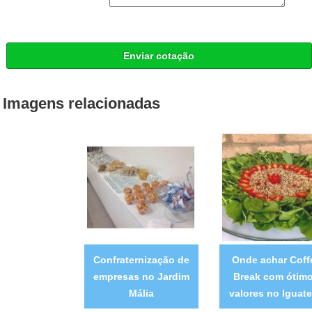
Enviar cotação
Imagens relacionadas
Confraternização de
Onde achar Coff
empresas no Jardim
Break com ótim
Mália
valores no Iguat