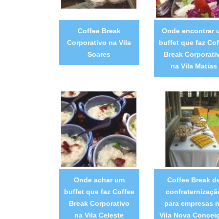
Coffee Break
Onde encontrar 
Corporativo na Vila
buffet que faz Cof
Soares
Break Corporati
na Vila Matias
Onde achar um
Coffee Break d
buffet que faz Coffee
confraternizaçã
Break Corporativo
para empresas 
na Vila Celeste
Vila Nova Concei