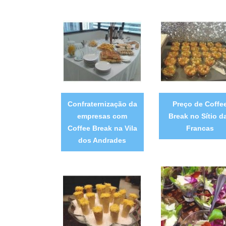
Confraternização da
Preço de Coffe
empresas com
Break no Sítio d
Coffee Break na Vila
Francas
dos Andrades