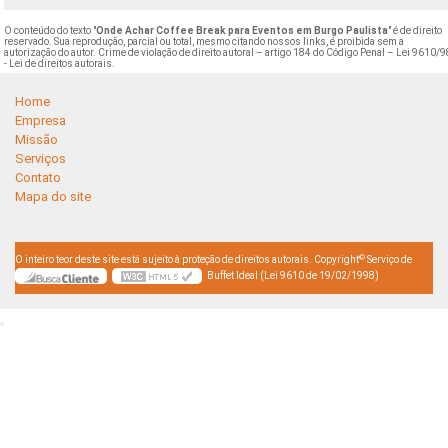
O conteúdo do texto "
Onde Achar Coffee Break para Eventos em Burgo Paulista
" é de direito
reservado. Sua reprodução, parcial ou total, mesmo citando nossos links, é proibida sem a
autorização do autor. Crime de violação de direito autoral – artigo 184 do Código Penal –
Lei 9610/9
- Lei de direitos autorais
.
Home
Empresa
Missão
Serviços
Contato
Mapa do site
©
O inteiro teor deste site está sujeito à proteção de direitos autorais. Copyright
Serviço de
Buffet Ideal (Lei 9610 de 19/02/1998)