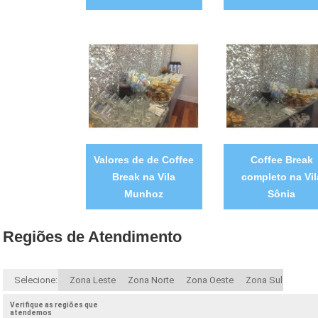
Valores de de Coffee
Coffee Break
Break na Vila
completo na Vil
Munhoz
Sônia
Regiões de Atendimento
Selecione:
Zona Leste
Zona Norte
Zona Oeste
Zona Sul
Verifique as regiões que
atendemos