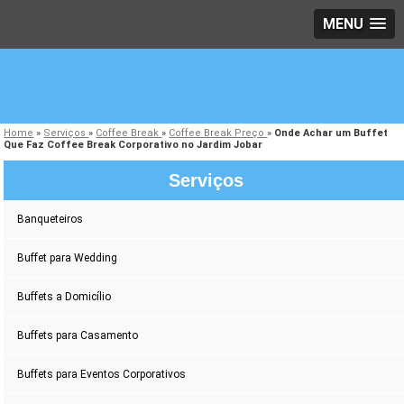
MENU
Home
»
Serviços
»
Coffee Break
»
Coffee Break Preço
»
Onde Achar um Buffet
Que Faz Coffee Break Corporativo no Jardim Jobar
Serviços
Banqueteiros
Buffet para Wedding
Buffets a Domicílio
Buffets para Casamento
Buffets para Eventos Corporativos