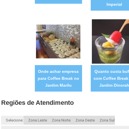
Imperial
Onde achar empresa
Quanto custa buf
para Coffee Break no
com Coffee Break
Jardim Marilu
Jardim Dinora
Regiões de Atendimento
Selecione:
Zona Leste
Zona Norte
Zona Oeste
Zona Sul