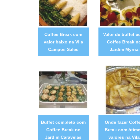
Coffee Break com
Valor de buffet 
valor baixo na Vila
Coffee Break n
Campos Sales
Jardim Myrna
Buffet completo com
Onde fazer Coff
Coffee Break no
Break com ótim
Jardim Caravelas
valores na Vila