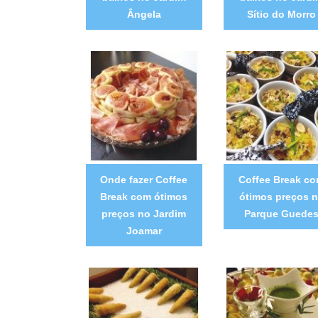
Ângela
Sítio do Morro
Onde fazer Coffee
Coffee Break c
Break com ótimos
ótimos preços 
preços no Jardim
Parque Guede
Joamar