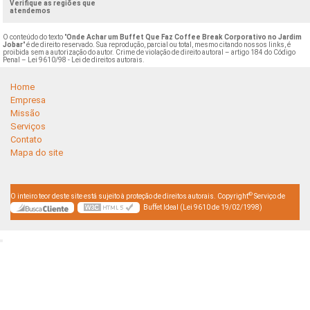
Verifique as regiões que
atendemos
O conteúdo do texto "
Onde Achar um Buffet Que Faz Coffee Break Corporativo no Jardim
Jobar
" é de direito reservado. Sua reprodução, parcial ou total, mesmo citando nossos links, é
proibida sem a autorização do autor. Crime de violação de direito autoral – artigo 184 do Código
Penal –
Lei 9610/98 - Lei de direitos autorais
.
Home
Empresa
Missão
Serviços
Contato
Mapa do site
©
O inteiro teor deste site está sujeito à proteção de direitos autorais. Copyright
Serviço de
Buffet Ideal (Lei 9610 de 19/02/1998)