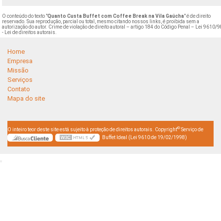
O conteúdo do texto "
Quanto Custa Buffet com Coffee Break na Vila Gaúcha
" é de direito
reservado. Sua reprodução, parcial ou total, mesmo citando nossos links, é proibida sem a
autorização do autor. Crime de violação de direito autoral – artigo 184 do Código Penal –
Lei 9610/9
- Lei de direitos autorais
.
Home
Empresa
Missão
Serviços
Contato
Mapa do site
©
O inteiro teor deste site está sujeito à proteção de direitos autorais. Copyright
Serviço de
Buffet Ideal (Lei 9610 de 19/02/1998)