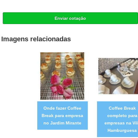
Enviar cotação
Imagens relacionadas
Onde fazer Coffee
Coffee Break
Break para empresa
completo para
no Jardim Mirante
empresas na Vil
Hamburguesa