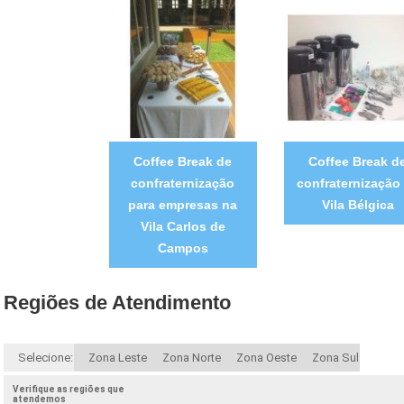
Coffee Break de
Coffee Break d
confraternização
confraternização
para empresas na
Vila Bélgica
Vila Carlos de
Campos
Regiões de Atendimento
Selecione:
Zona Leste
Zona Norte
Zona Oeste
Zona Sul
Verifique as regiões que
atendemos