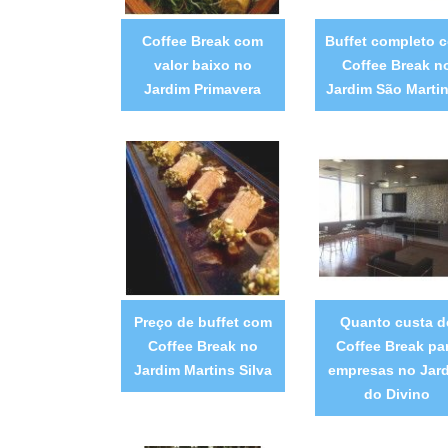
Coffee Break com
Buffet completo 
valor baixo no
Coffee Break n
Jardim Primavera
Jardim São Marti
Preço de buffet com
Quanto custa d
Coffee Break no
Coffee Break pa
Jardim Martins Silva
empresas no Jar
do Divino