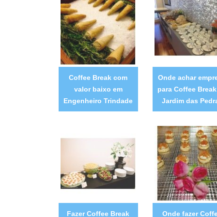
Coffee Break com
Onde achar empr
valor baixo em
para Coffee Break
Engenheiro Trindade
Jardim das Pedr
Fazer Coffee Break
Onde fazer Coff