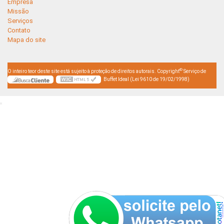
Empresa
Missão
Serviços
Contato
Mapa do site
©
O inteiro teor deste site está sujeito à proteção de direitos autorais. Copyright
Serviço de
Buffet Ideal (Lei 9610 de 19/02/1998)