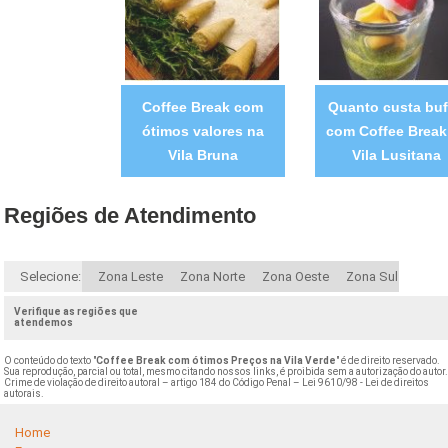
Coffee Break com
Quanto custa buf
ótimos valores na
com Coffee Break
Vila Bruna
Vila Lusitana
Regiões de Atendimento
Selecione:
Zona Leste
Zona Norte
Zona Oeste
Zona Sul
Verifique as regiões que
atendemos
O conteúdo do texto "
Coffee Break com ótimos Preços na Vila Verde
" é de direito reservado.
Sua reprodução, parcial ou total, mesmo citando nossos links, é proibida sem a autorização do autor
Crime de violação de direito autoral – artigo 184 do Código Penal –
Lei 9610/98 - Lei de direitos
autorais
.
Home