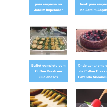
para empresa no
Break para empr
Jardim Imperador
no Jardim Jaça
Buffet completo com
Onde achar empr
Coffee Break em
de Coffee Break 
Guaianases
Fazenda Aricand