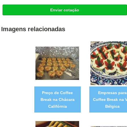
Enviar cotação
Imagens relacionadas
Preço de Coffee
Empresas para
Break na Chácara
Coffee Break na V
Califórnia
Bélgica