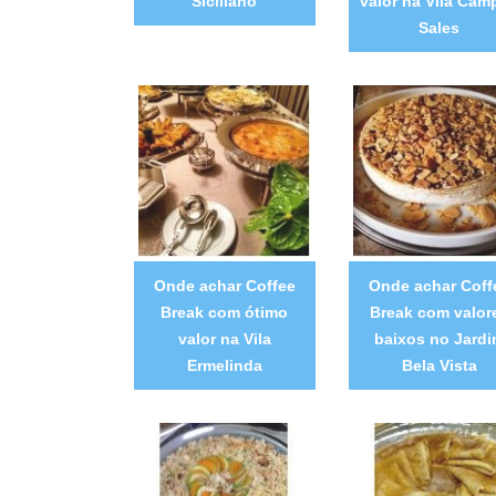
Siciliano
valor na Vila Cam
Sales
Onde achar Coffee
Onde achar Coff
Break com ótimo
Break com valor
valor na Vila
baixos no Jard
Ermelinda
Bela Vista