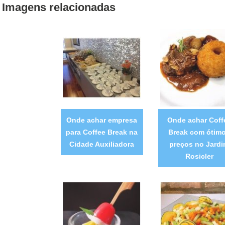
Imagens relacionadas
Onde achar empresa
Onde achar Coff
para Coffee Break na
Break com ótim
Cidade Auxiliadora
preços no Jard
Rosicler