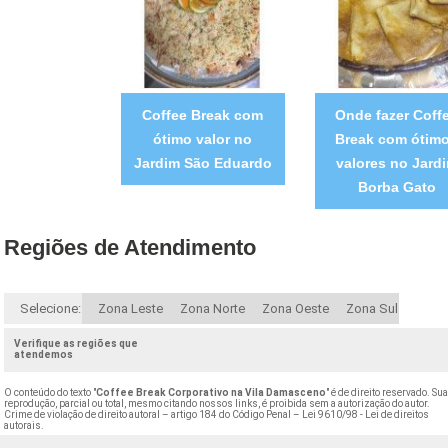
Coffee Break com
Onde fazer Coff
ótimo valor no
Break com ótim
Jardim São Eduardo
valores no Jard
Borba Gato
Regiões de Atendimento
Selecione:
Zona Leste
Zona Norte
Zona Oeste
Zona Sul
Verifique as regiões que
atendemos
O conteúdo do texto "
Coffee Break Corporativo na Vila Damasceno
" é de direito reservado. Su
reprodução, parcial ou total, mesmo citando nossos links, é proibida sem a autorização do autor.
Crime de violação de direito autoral – artigo 184 do Código Penal –
Lei 9610/98 - Lei de direitos
autorais
.