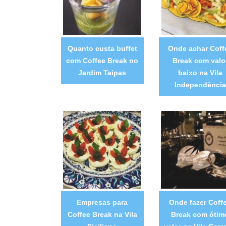
Quanto custa buffet
Onde achar Coff
com Coffee Break no
Break com valo
Jardim Taipas
baixo na Vila
Independência
Empresas para
Onde fazer Coff
Coffee Break na Vila
Break com ótim