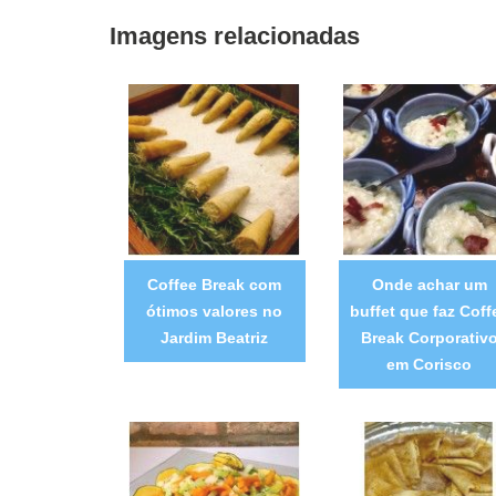
Imagens relacionadas
Coffee Break com
Onde achar um
ótimos valores no
buffet que faz Coff
Jardim Beatriz
Break Corporativ
em Corisco