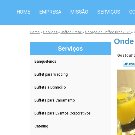
HOME
EMPRESA
MISSÃO
SERVIÇOS
C
Home
»
Serviços
»
Coffee Break
»
Serviço de Coffee Break SP
»
Onde 
Serviços
Gostou? c
Banqueteiros
Buffet para Wedding
Buffets a Domicílio
Buffets para Casamento
Buffets para Eventos Corporativos
Catering