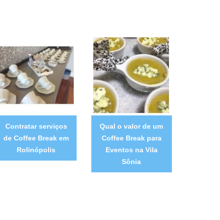
Contratar serviços
Qual o valor de um
de Coffee Break em
Coffee Break para
Rolinópolis
Eventos na Vila
Sônia