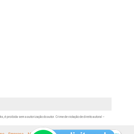
ks, é proibida sem a autorização do autor. Crime de violação de direito autoral –
me
Empresa
Missão
Serviços
Contato
Mapa do site