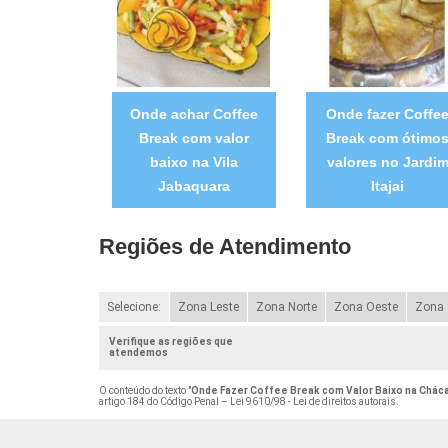
Onde achar Coffee
Onde fazer Coffe
Break com valor
Break com ótimo
baixo na Vila
valores no Jardi
Jabaquara
Itajai
Regiões de Atendimento
Selecione:
Zona Leste
Zona Norte
Zona Oeste
Zona 
Verifique as regiões que
atendemos
O conteúdo do texto "
Onde Fazer Coffee Break com Valor Baixo na Chác
artigo 184 do Código Penal –
Lei 9610/98 - Lei de direitos autorais
.