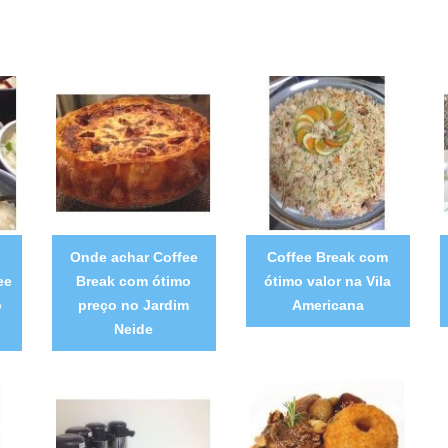
Onde achar Coffee
Coffee Break com
ee
Break com ótimo
ótimo valor na Vila
o
preço no Jardim
Americana
Neide