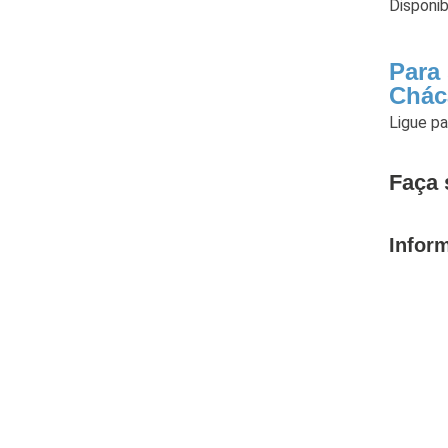
Disponi
Para
Chác
Ligue p
Faça 
Infor