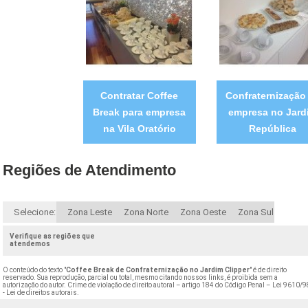
Contratar Coffee
Confraternização
Break para empresa
empresa no Jard
na Vila Oratório
República
Regiões de Atendimento
Selecione:
Zona Leste
Zona Norte
Zona Oeste
Zona Sul
Verifique as regiões que
atendemos
O conteúdo do texto "
Coffee Break de Confraternização no Jardim Clipper
" é de direito
reservado. Sua reprodução, parcial ou total, mesmo citando nossos links, é proibida sem a
autorização do autor. Crime de violação de direito autoral – artigo 184 do Código Penal –
Lei 9610/9
- Lei de direitos autorais
.