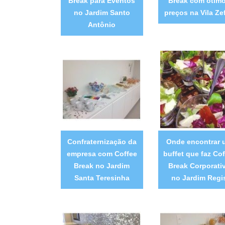
Break para Eventos
Break com ótim
no Jardim Santo
preços na Vila Zef
Antônio
Confraternização da
Onde encontrar 
empresa com Coffee
buffet que faz Cof
Break no Jardim
Break Corporati
Santa Teresinha
no Jardim Regi