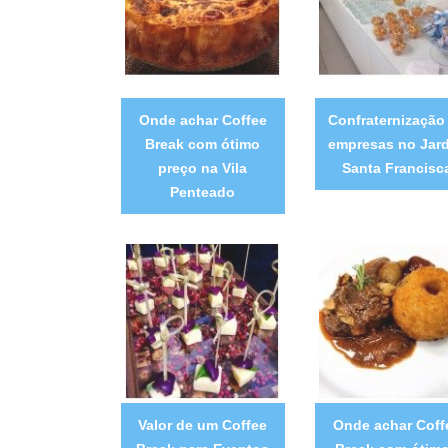
Onde achar Coffee
Confraternização
Break com ótimo
empresas no Jar
preço na Vila
Santa Francisc
Penteado
Valor de um Coffee
Onde achar Coff