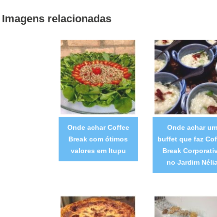
Imagens relacionadas
Onde achar Coffee
Onde achar u
Break com ótimos
buffet que faz Cof
valores em Itupu
Break Corporati
no Jardim Néli