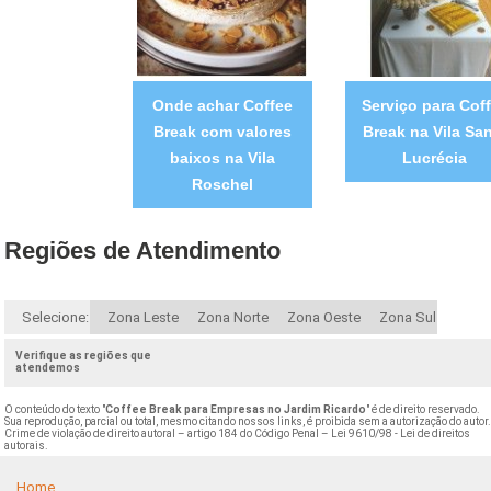
Onde achar Coffee
Serviço para Cof
Break com valores
Break na Vila Sa
baixos na Vila
Lucrécia
Roschel
Regiões de Atendimento
Selecione:
Zona Leste
Zona Norte
Zona Oeste
Zona Sul
Verifique as regiões que
atendemos
O conteúdo do texto "
Coffee Break para Empresas no Jardim Ricardo
" é de direito reservado.
Sua reprodução, parcial ou total, mesmo citando nossos links, é proibida sem a autorização do autor
Crime de violação de direito autoral – artigo 184 do Código Penal –
Lei 9610/98 - Lei de direitos
autorais
.
Home