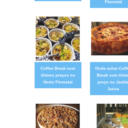
Florestal
Coffee Break com
Onde achar Coff
ótimos preços no
Break com ótim
Horto Florestal
preço no Jardi
Jeriva