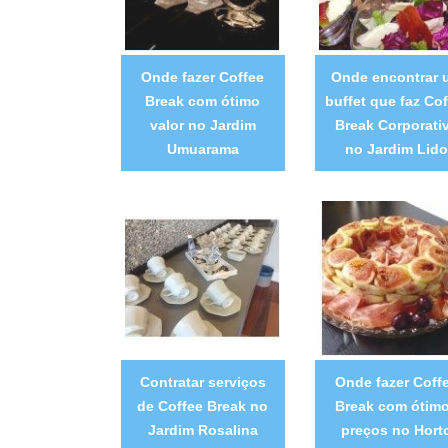
Onde fazer Coffee
Onde encontrar 
Break com ótimo
buffet que faz Cof
valor no Jardim
Break Corporati
Umuarama
no Jardim Lido
Contratar serviços
Onde fazer Coff
de Coffee Break no
Break com ótim
Jardim Rosalina
preços no Hort