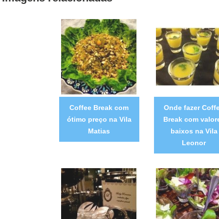
Coffee Break com
Onde fazer Coff
ótimo preço na Vila
Break com valor
Matias
baixos na Vila
Leonor