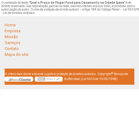
O conteúdo do texto "
Qual o Preço de Finger Food para Casamento na Cidade Ipava
" é de
direito reservado. Sua reprodução, parcial ou total, mesmo citando nossos links, é proibida sem a
autorização do autor. Crime de violação de direito autoral – artigo 184 do Código Penal –
Lei 9610/9
- Lei de direitos autorais
.
Home
Empresa
Missão
Serviços
Contato
Mapa do site
©
O inteiro teor deste site está sujeito à proteção de direitos autorais. Copyright
Serviço de
Buffet Ideal (Lei 9610 de 19/02/1998)