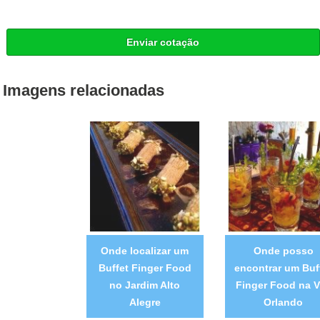
Enviar cotação
Imagens relacionadas
Onde localizar um
Onde posso
Buffet Finger Food
encontrar um Buf
no Jardim Alto
Finger Food na V
Alegre
Orlando