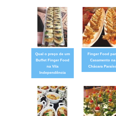
Qual o preço de um
Finger Food pa
Buffet Finger Food
Casamento na
na Vila
Chácara Paraís
Independência