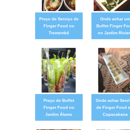
Preço de Serviço de
Onde achar u
Finger Food no
Buffet Finger Fo
Tremembé
no Jardim Rivie
Preço de Buffet
Onde achar Serv
Finger Food no
de Finger Food 
Jardim Álamo
Copacabana