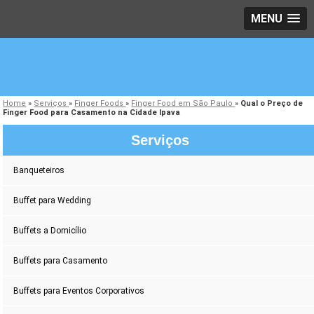
MENU
Home
»
Serviços
»
Finger Foods
»
Finger Food em São Paulo
»
Qual o Preço de
Finger Food para Casamento na Cidade Ipava
Serviços
Banqueteiros
Buffet para Wedding
Buffets a Domicílio
Buffets para Casamento
Buffets para Eventos Corporativos