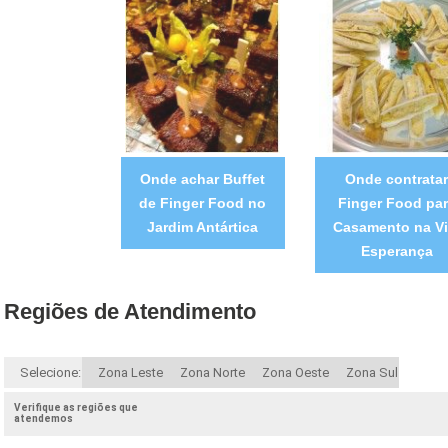
Onde achar Buffet
Onde contratar
de Finger Food no
Finger Food pa
Jardim Antártica
Casamento na Vi
Esperança
Regiões de Atendimento
Selecione:
Zona Leste
Zona Norte
Zona Oeste
Zona Sul
Verifique as regiões que
atendemos