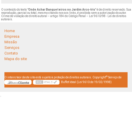
O conteúdo do texto "
Onde Achar Banqueteiros no Jardim Arco-Iris
" é de direito reservado. Sua
reprodução, parcial ou total, mesmo citando nossos links, é proibida sem a autorização do autor.
Crime de violação de direito autoral – artigo 184 do Código Penal –
Lei 9610/98 - Lei de direitos
autorais
.
Home
Empresa
Missão
Serviços
Contato
Mapa do site
©
O inteiro teor deste site está sujeito à proteção de direitos autorais. Copyright
Serviço de
Buffet Ideal (Lei 9610 de 19/02/1998)