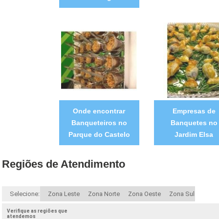
Onde encontrar
Empresas de
Banqueteiros no
Banquetes no
Parque do Castelo
Jardim Elsa
Regiões de Atendimento
Selecione:
Zona Leste
Zona Norte
Zona Oeste
Zona Sul
Verifique as regiões que
atendemos