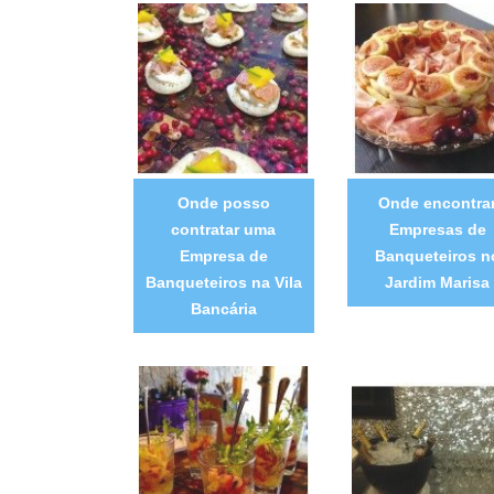
Onde posso
Onde encontra
contratar uma
Empresas de
Empresa de
Banqueteiros n
Banqueteiros na Vila
Jardim Marisa
Bancária