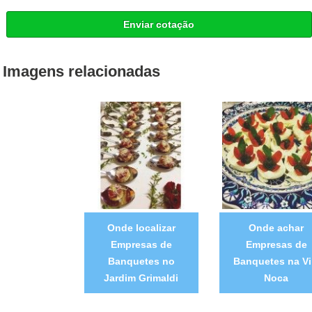
Enviar cotação
Imagens relacionadas
Onde localizar
Onde achar
Empresas de
Empresas de
Banquetes no
Banquetes na Vi
Jardim Grimaldi
Noca