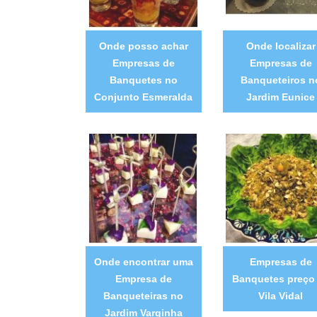
Onde posso achar
Onde localizar
Empresas de
Empresas de
Banquetes no
Banqueteiros n
Conjunto Esmeralda
Jardim Eunice
Onde encontrar uma
Empresas de
Empresa de
Banquetes preço
Banqueteiras no
Vila Vidal
Jardim Varginha