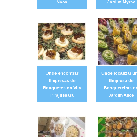
Noca
Jardim Myrna
Onde encontrar
Onde localizar u
Empresas de
Empresa de
Banquetes na Vila
Banqueteiras n
Pirajussara
Jardim Alice