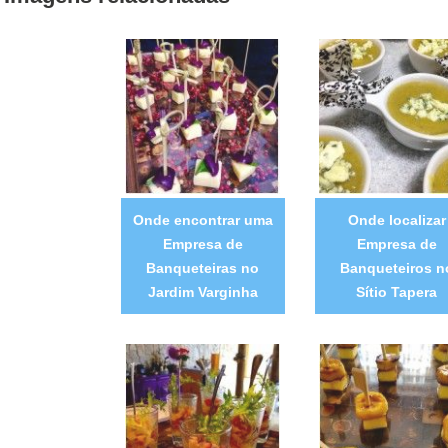
Onde encontrar uma
Onde localizar
Empresa de
Empresa de
Banqueteiras no
Banqueteiros n
Jardim Varginha
Sítio Tapera