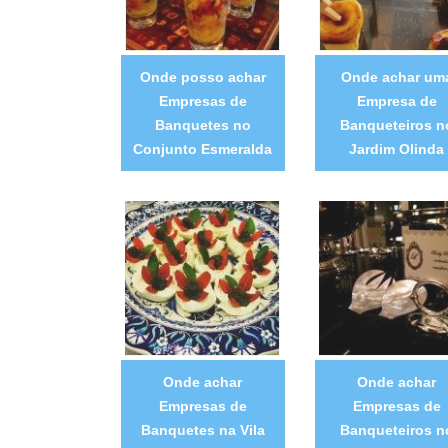
Onde posso achar
Onde achar um
Empresas de
Empresa de
Banquetes no
Banqueteiros n
Conjunto Esmeralda
Jardim Olinda
Onde achar
Onde achar
Empresas de
Empresas de
Banquetes na Vila
Banqueteiros n