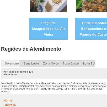
Preço de
Onde encontra
Banqueteiros na Vila
Banqueteiros n
Vieira
Parque do Caste
Regiões de Atendimento
Selecione:
Zona Leste
Zona Norte
Zona Oeste
Zona Sul
Verifique as regiões que
atendemos
O conteúdo do texto "
Onde Localizar Banqueteiros no Jardim Colombo
" é de direito reservado.
Sua reprodução, parcial ou total, mesmo citando nossos links, é proibida sem a autorização do autor
Crime de violação de direito autoral – artigo 184 do Código Penal –
Lei 9610/98 - Lei de direitos
autorais
.
Home
Empresa