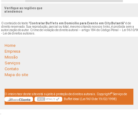
Verifique as regiões que
atendemos
O conteúdo do texto "
Contratar Buffets em Domicílio para Evento em City Butantã
" é de
direito reservado. Sua reprodução, parcial ou total, mesmo citando nossos links, é proibida sem a
autorização do autor. Crime de violação de direito autoral – artigo 184 do Código Penal –
Lei 9610/9
- Lei de direitos autorais
.
Home
Empresa
Missão
Serviços
Contato
Mapa do site
©
O inteiro teor deste site está sujeito à proteção de direitos autorais. Copyright
Serviço de
Buffet Ideal (Lei 9610 de 19/02/1998)