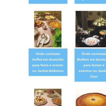
Onde contratar
Onde contratar
buffet em domicílio
Buffets em domicí
para festa e evento
para festas e
no Jardim Atlântico
eventos no Jard
Ceci