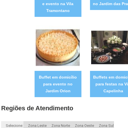
e evento na Vila
no Jardim das Pra
Tramontano
Buffet em domicílio
Buffets em domicí
para evento no
para festas na Vi
Jardim Orion
Capelinha
Regiões de Atendimento
Selecione:
Zona Leste
Zona Norte
Zona Oeste
Zona Sul