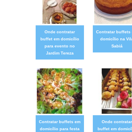
Onde contratar
Contratar buffets
buffet em domicílio
domicílio na Vil
para evento no
Sabiá
Jardim Tereza
Contratar buffets em
Onde contratar
domicílio para festa
buffet em domicí