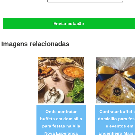
Enviar cotação
Imagens relacionadas
Onde contratar
Contratar buffet
buffets em domicílio
domicílio para fes
para festas na Vila
e eventos em
Nova Esperança
Engenheiro Marsi