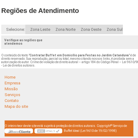
Regiões de Atendimento
Selecione:
Zona Leste
Zona Norte
Zona Oeste
Zona Sul
Verifique as regiões que
atendemos
O conteúdo do texto "
Contratar Buffet em Domicílio para Festas no Jardim Catanduva
" é de
direito reservado. Sua reprodução, parcial ou total, mesmo citando nossos links, é proibida sem a
autorização do autor. Crime de violação de direito autoral – artigo 184 do Código Penal –
Lei 9610/9
- Lei de direitos autorais
.
Home
Empresa
Missão
Serviços
Contato
Mapa do site
©
O inteiro teor deste site está sujeito à proteção de direitos autorais. Copyright
Serviço de
Buffet Ideal (Lei 9610 de 19/02/1998)