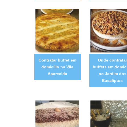
Contratar buffet em
Onde contratar
domicílio na Vila
buffets em domicí
Aparecida
no Jardim dos
Eucaliptos