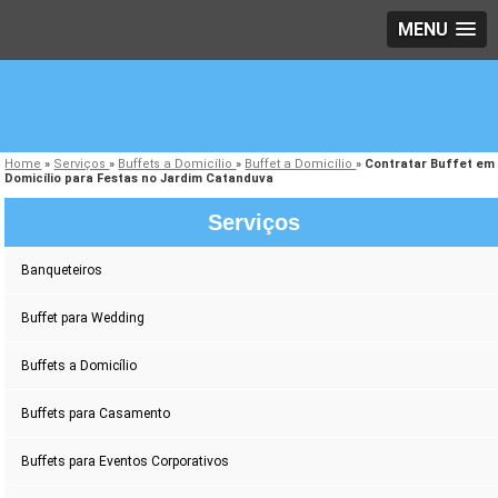
MENU
Home
»
Serviços
»
Buffets a Domicílio
»
Buffet a Domicílio
»
Contratar Buffet em
Domicílio para Festas no Jardim Catanduva
Serviços
Banqueteiros
Buffet para Wedding
Buffets a Domicílio
Buffets para Casamento
Buffets para Eventos Corporativos