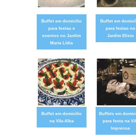
Buffet em domicílio
Buffet em domicí
para festas e
para festas no
eventos no Jardim
Jardim Elisio
Maria Lídia
Buffet em domicílio
Buffets em domicí
na Vila Alba
para festa na Vi
Imprensa