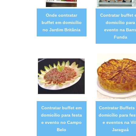
Onde contratar
Contratar buffet
buffet em domicílio
domicílio para
no Jardim Britânia
evento na Barr
Funda
Contratar buffet em
Contratar Buffets
domicílio para festa
domicílio para fes
e evento no Campo
e eventos na Vi
Belo
Jaraguá