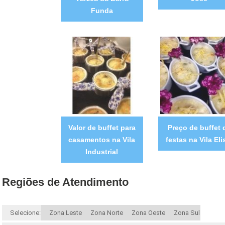
Funda
Valor de buffet para
Preço de buffet 
casamentos na Vila
festas na Vila Eli
Industrial
Regiões de Atendimento
Selecione:
Zona Leste
Zona Norte
Zona Oeste
Zona Sul