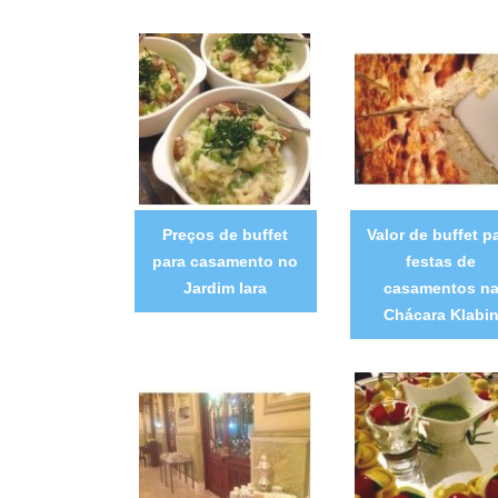
Preços de buffet
Valor de buffet p
para casamento no
festas de
Jardim Iara
casamentos n
Chácara Klabi