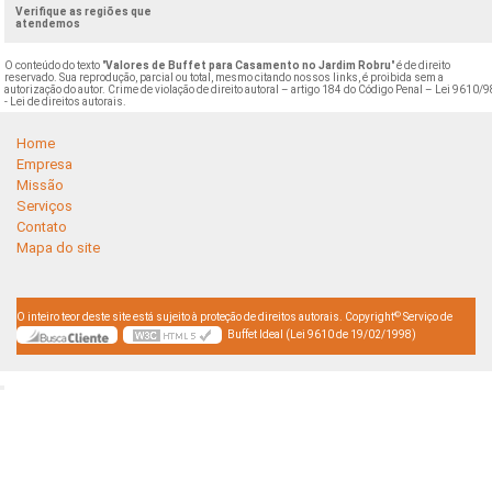
Verifique as regiões que
atendemos
O conteúdo do texto "
Valores de Buffet para Casamento no Jardim Robru
" é de direito
reservado. Sua reprodução, parcial ou total, mesmo citando nossos links, é proibida sem a
autorização do autor. Crime de violação de direito autoral – artigo 184 do Código Penal –
Lei 9610/9
- Lei de direitos autorais
.
Home
Empresa
Missão
Serviços
Contato
Mapa do site
©
O inteiro teor deste site está sujeito à proteção de direitos autorais. Copyright
Serviço de
Buffet Ideal (Lei 9610 de 19/02/1998)