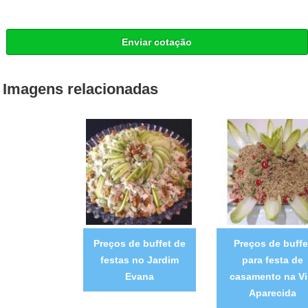
Enviar cotação
Imagens relacionadas
Preços de buffet de
Preços de buffe
festas no Jardim
para festa de
Evana
casamento na Vi
Aparecida