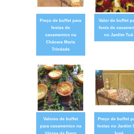
Preço de buffet para
Valor de buffet p
festas de
festa de casame
casamentos na
no Jardim Tuã
Chácara Maria
Trindade
Valores de buffet
Preço de buffet p
para casamentos na
festas no Jardim 
Várzea da Barra
José