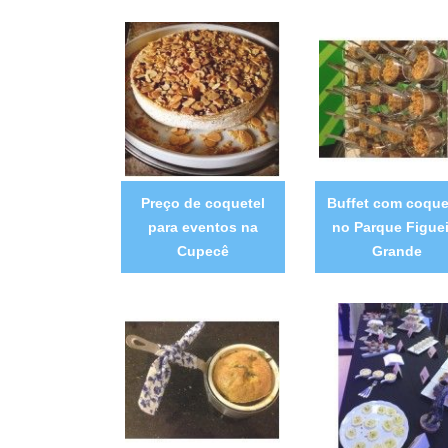
Preço de coquetel
Buffet com coque
para eventos na
no Parque Figuei
Cupecê
Grande