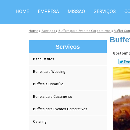
HOME
EMPRESA
MISSÃO
SERVIÇOS
C
Home
»
Serviços
»
Buffets para Eventos Corporativos
»
Buffet Cor
Buffe
Serviços
Gostou? c
Banqueteiros
Buffet para Wedding
Buffets a Domicílio
Buffets para Casamento
Buffets para Eventos Corporativos
Catering