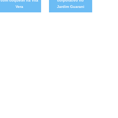
com coquetel na Vila
corporativo no
Vera
Jardim Guarani