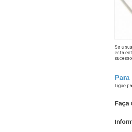
Se a su
está ent
sucesso 
Para
Ligue p
Faça 
Infor