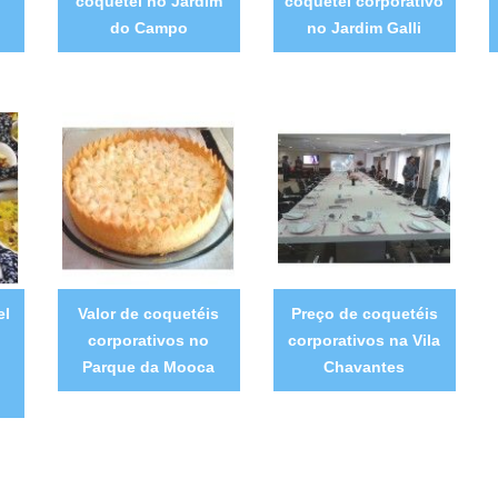
coquetel no Jardim
coquetel corporativo
do Campo
no Jardim Galli
el
Valor de coquetéis
Preço de coquetéis
corporativos no
corporativos na Vila
Parque da Mooca
Chavantes