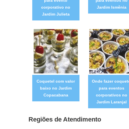
para evento
para eventos no
corporativo no
Jardim Ismênia
Jardim Julieta
Coquetel com valor
Onde fazer coquet
baixo no Jardim
para eventos
Copacabana
corporativos no
Jardim Laranjal
Regiões de Atendimento