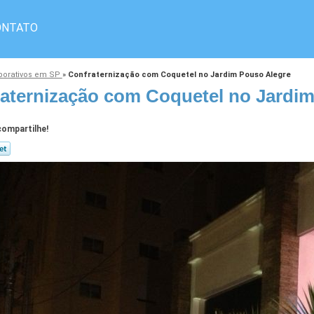
ONTATO
rporativos em SP
»
Confraternização com Coquetel no Jardim Pouso Alegre
aternização com Coquetel no Jardi
ompartilhe!