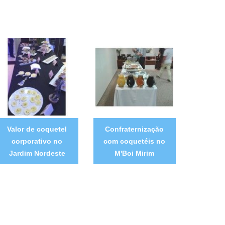
Valor de coquetel
Confraternização
corporativo no
com coquetéis no
Jardim Nordeste
M'Boi Mirim