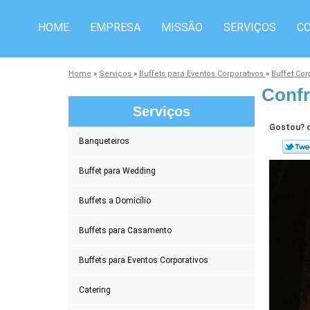
HOME
EMPRESA
MISSÃO
SERVIÇOS
C
Home
»
Serviços
»
Buffets para Eventos Corporativos
»
Buffet Co
Confr
Serviços
Gostou? c
Banqueteiros
Buffet para Wedding
Buffets a Domicílio
Buffets para Casamento
Buffets para Eventos Corporativos
Catering