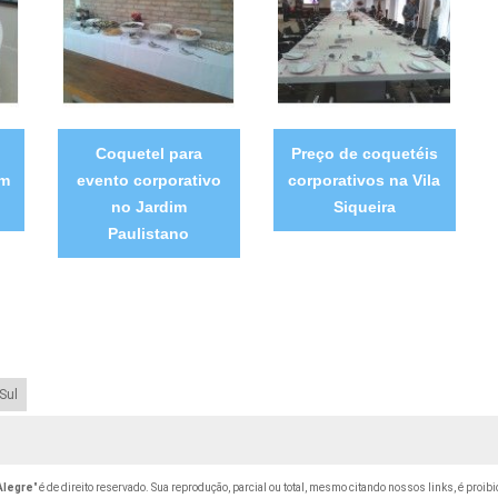
Coquetel para
Preço de coquetéis
im
evento corporativo
corporativos na Vila
no Jardim
Siqueira
Paulistano
Sul
Alegre
" é de direito reservado. Sua reprodução, parcial ou total, mesmo citando nossos links, é proibi