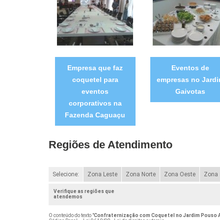
Empresa que faz
Eventos de
coquetel para
empresas no Jard
eventos
Gaivotas
corporativos na
Fazenda Caguaçu
Regiões de Atendimento
Selecione:
Zona Leste
Zona Norte
Zona Oeste
Zona 
Verifique as regiões que
atendemos
O conteúdo do texto "
Confraternização com Coquetel no Jardim Pouso 