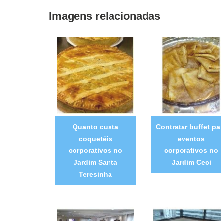
Imagens relacionadas
Quanto custa
Contratar buffet pa
coquetéis
eventos
corporativos no
corporativos no
Jardim Santa
Jardim Ceci
Teresinha