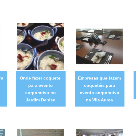
ra
Onde fazer coquetel
Empresas que fazem
para evento
coquetéis para
corporativo no
evento corporativo
Jardim Denise
na Vila Aurea