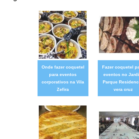
Onde fazer coquetel
Fazer coquetel p
para eventos
eventos no Jard
corporativos na Vila
Parque Residenci
Zefira
vera cruz