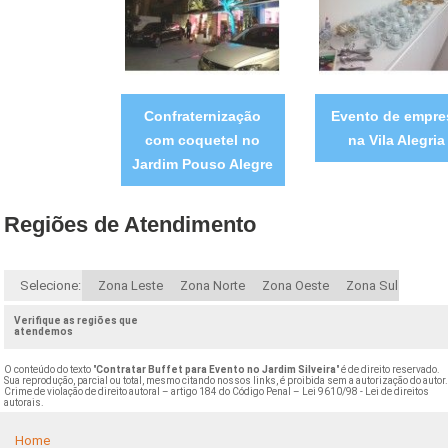
Confraternização
Evento de empre
com coquetel no
na Vila Alegria
Jardim Pouso Alegre
Regiões de Atendimento
Selecione:
Zona Leste
Zona Norte
Zona Oeste
Zona Sul
Verifique as regiões que
atendemos
O conteúdo do texto "
Contratar Buffet para Evento no Jardim Silveira
" é de direito reservado.
Sua reprodução, parcial ou total, mesmo citando nossos links, é proibida sem a autorização do autor
Crime de violação de direito autoral – artigo 184 do Código Penal –
Lei 9610/98 - Lei de direitos
autorais
.
Home