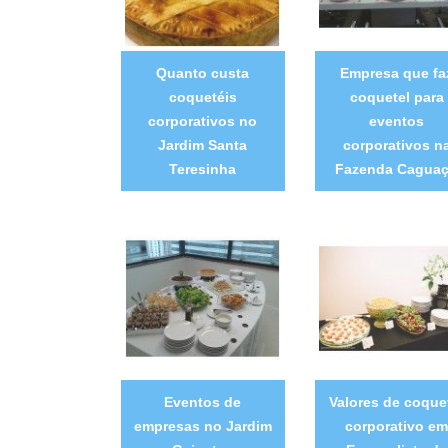
Quanto custa
Empresa que fa
coquetéis
coquetel para
corporativos no
eventos
Jardim Santa
corporativos n
Teresinha
Fazenda Cagua
Eventos de
Valores de coque
empresas no Jardim
corporativo em