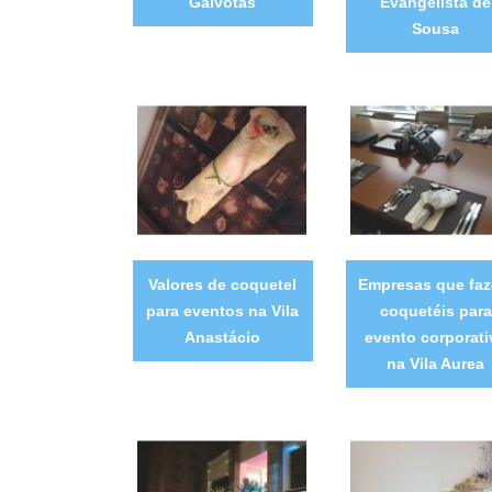
Gaivotas
Evangelista de
Sousa
Valores de coquetel
Empresas que fa
para eventos na Vila
coquetéis para
Anastácio
evento corporati
na Vila Aurea