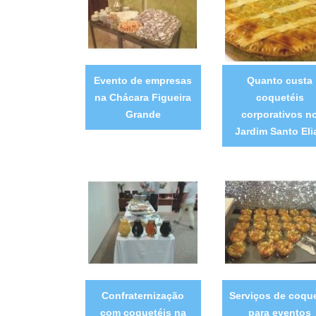
Evento de empresas
Quanto custa
na Chácara Figueira
coquetéis
Grande
corporativos n
Jardim Santo Eli
Confraternização
Serviços de coque
com coquetéis na
para eventos