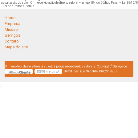
autorização do autor. Crime de violação de direito autoral – artigo 184 do Código Penal –
Lei 9610/9
- Lei de direitos autorais
.
Home
Empresa
Missão
Serviços
Contato
Mapa do site
©
O inteiro teor deste site está sujeito à proteção de direitos autorais. Copyright
Serviço de
Buffet Ideal (Lei 9610 de 19/02/1998)