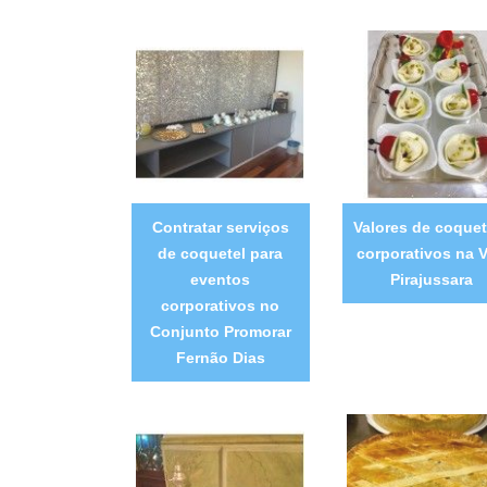
Contratar serviços
Valores de coquet
de coquetel para
corporativos na V
eventos
Pirajussara
corporativos no
Conjunto Promorar
Fernão Dias