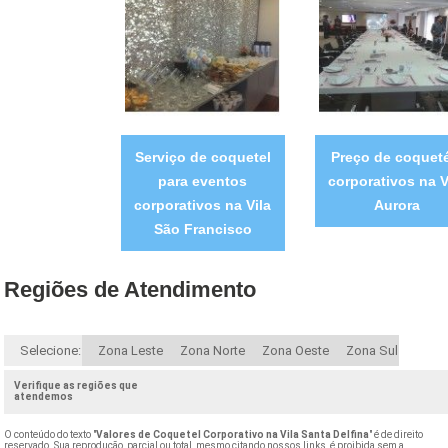
Serviço de coquetel
Preço de coqueté
para eventos
corporativos na V
corporativos na Vila
Aurora
São Francisco
Regiões de Atendimento
Selecione:
Zona Leste
Zona Norte
Zona Oeste
Zona Sul
Verifique as regiões que
atendemos
O conteúdo do texto "
Valores de Coquetel Corporativo na Vila Santa Delfina
" é de direito
reservado. Sua reprodução, parcial ou total, mesmo citando nossos links, é proibida sem a