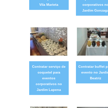
Vila Marieta
corporativos n
Jardim Gonzag
Contratar serviço de
Contratar buffet p
coquetel para
evento no Jard
eventos
Beatriz
corporativos no
Jardim Lapena