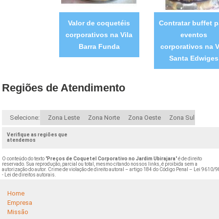
Valor de coquetéis
Contratar buffet p
corporativos na Vila
eventos
Barra Funda
corporativos na V
Santa Edwiges
Regiões de Atendimento
Selecione:
Zona Leste
Zona Norte
Zona Oeste
Zona Sul
Verifique as regiões que
atendemos
O conteúdo do texto "
Preços de Coquetel Corporativo no Jardim Ubirajara
" é de direito
reservado. Sua reprodução, parcial ou total, mesmo citando nossos links, é proibida sem a
autorização do autor. Crime de violação de direito autoral – artigo 184 do Código Penal –
Lei 9610/9
- Lei de direitos autorais
.
Home
Empresa
Missão