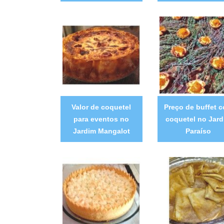
Valor de coquetel
Preço de buffet 
para eventos no
coquetel no Jard
Jardim Mangalot
Paraíso