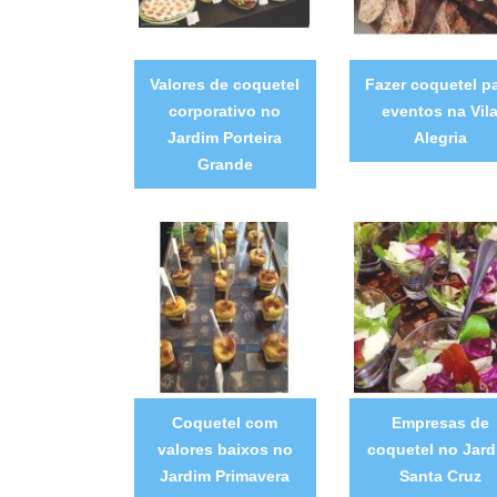
Valores de coquetel
Fazer coquetel p
corporativo no
eventos na Vil
Jardim Porteira
Alegria
Grande
Coquetel com
Empresas de
valores baixos no
coquetel no Jard
Jardim Primavera
Santa Cruz