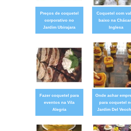
Preços de coquetel
Coquetel com va
corporativo no
baixo na Cháca
Jardim Ubirajara
Inglesa
Fazer coquetel para
Onde achar empr
eventos na Vila
para coquetel n
Alegria
Jardim Del Vecch