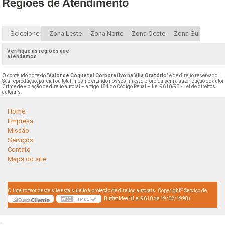
Regiões de Atendimento
Selecione:
Zona Leste
Zona Norte
Zona Oeste
Zona Sul
Verifique as regiões que
atendemos
O conteúdo do texto "
Valor de Coquetel Corporativo na Vila Oratório
" é de direito reservado.
Sua reprodução, parcial ou total, mesmo citando nossos links, é proibida sem a autorização do autor
Crime de violação de direito autoral – artigo 184 do Código Penal –
Lei 9610/98 - Lei de direitos
autorais
.
Home
Empresa
Missão
Serviços
Contato
Mapa do site
©
O inteiro teor deste site está sujeito à proteção de direitos autorais. Copyright
Serviço de
Buffet Ideal (Lei 9610 de 19/02/1998)