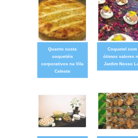
Quanto custa
Coquetel com
coquetéis
ótimos valores 
corporativos na Vila
Jardim Nosso L
Celeste