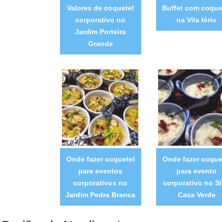
Valores de coquetel
Buffet com coque
corporativo no
na Vila Iório
Jardim Porteira
Grande
Onde fazer coquetel
Onde fazer coque
para eventos
para evento
corporativos no
corporativo no Sí
Jardim Pedra Branca
Casa Verde