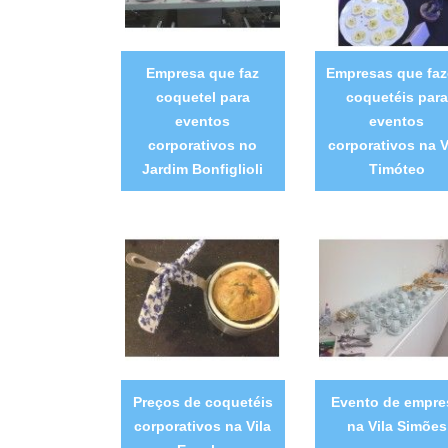
Empresa que faz
Empresas que fa
coquetel para
coquetéis para
eventos
eventos
corporativos no
corporativos na V
Jardim Bonfiglioli
Timóteo
Preços de coquetéis
Evento de empre
corporativos na Vila
na Vila Simões