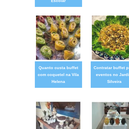
Escolar
Quanto custa buffet
Contratar buffet p
com coquetel na Vila
eventos no Jard
Helena
Silveira