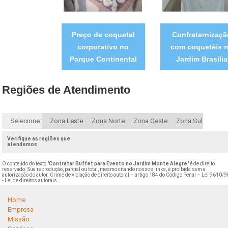
Preço de coquetel
Confraternizaçã
corporativo no
com coquetéis 
Parque Continental
Jardim Brasília
Regiões de Atendimento
Selecione:
Zona Leste
Zona Norte
Zona Oeste
Zona Sul
Verifique as regiões que
atendemos
O conteúdo do texto "
Contratar Buffet para Evento no Jardim Monte Alegre
" é de direito
reservado. Sua reprodução, parcial ou total, mesmo citando nossos links, é proibida sem a
autorização do autor. Crime de violação de direito autoral – artigo 184 do Código Penal –
Lei 9610/9
- Lei de direitos autorais
.
Home
Empresa
Missão