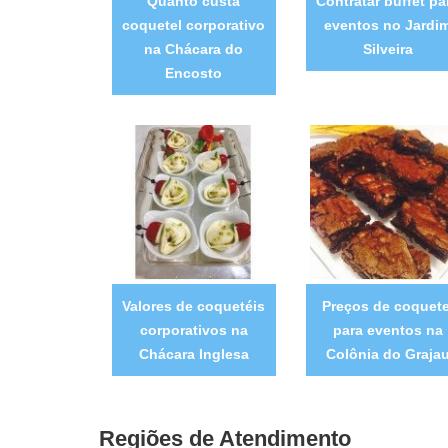
Quanto custa
Contratar buffet pa
coquetel corporativo
eventos no Jardi
na Chácara do
Silveira
Encosto
Valores de coquetéis
Preços de coquete
corporativos na
para eventos na
Chácara Inglesa
Colônia do Graja
Regiões de Atendimento