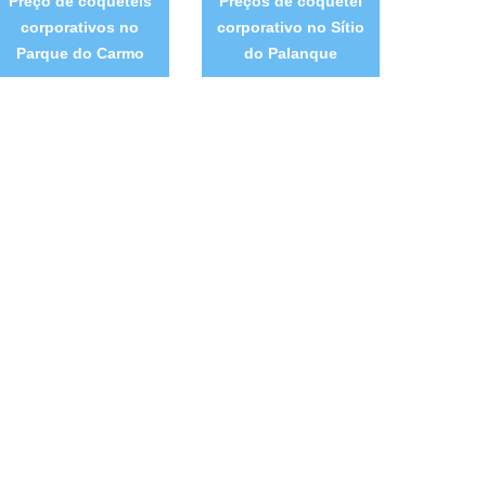
Preço de coquetéis
Preços de coquetel
corporativos no
corporativo no Sítio
Parque do Carmo
do Palanque