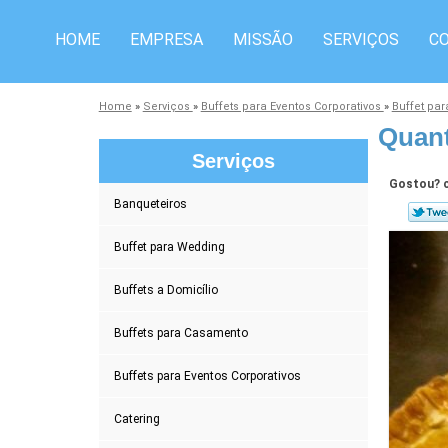
HOME
EMPRESA
MISSÃO
SERVIÇOS
C
Home
»
Serviços
»
Buffets para Eventos Corporativos
»
Buffet par
Quant
Serviços
Gostou? c
Banqueteiros
Buffet para Wedding
Buffets a Domicílio
Buffets para Casamento
Buffets para Eventos Corporativos
Catering