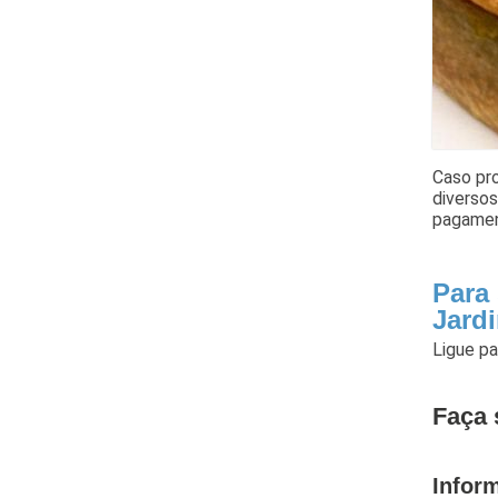
Caso pro
diversos
pagamen
Para
Jard
Ligue p
Faça 
Infor