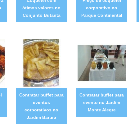
ra
Coquetel com
Preço de coquetel
m
ótimos valores no
corporativo no
Conjunto Butantã
Parque Continental
l
Contratar buffet para
Contratar buffet para
eventos
evento no Jardim
u
corporativos no
Monte Alegre
Jardim Bartira