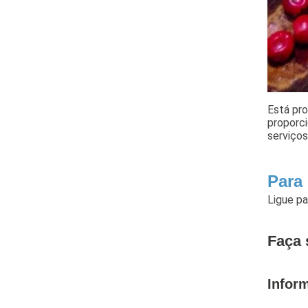
Está pr
proporci
serviços
Para
Ligue p
Faça 
Infor