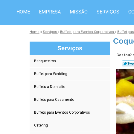
HOME
EMPRESA
MISSÃO
SERVIÇOS
C
Home
»
Serviços
»
Buffets para Eventos Corporativos
»
Buffet par
Coque
Serviços
Gostou? c
Banqueteiros
Buffet para Wedding
Buffets a Domicílio
Buffets para Casamento
Buffets para Eventos Corporativos
Catering