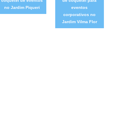
coquetel de eventos
de coquetel para
no Jardim Piqueri
eventos
corporativos no
Jardim Vilma Flor