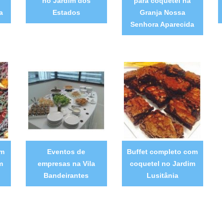
no Jardim dos
para coquetel na
a
Estados
Granja Nossa
Senhora Aparecida
om
Eventos de
Buffet completo com
m
empresas na Vila
coquetel no Jardim
Bandeirantes
Lusitânia