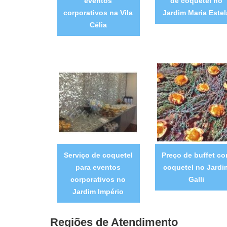
eventos
de coquetel no
corporativos na Vila
Jardim Maria Estel
Célia
Serviço de coquetel
Preço de buffet c
para eventos
coquetel no Jardi
corporativos no
Galli
Jardim Império
Regiões de Atendimento