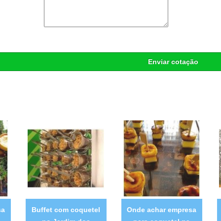
Enviar cotação
sa
Buffet com coquetel
Onde achar empresa