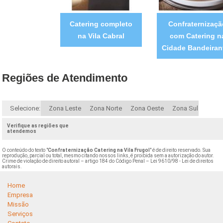
Catering completo
Confraternizaçã
na Vila Cabral
com Catering n
Cidade Bandeiran
Regiões de Atendimento
Selecione:
Zona Leste
Zona Norte
Zona Oeste
Zona Sul
Verifique as regiões que
atendemos
O conteúdo do texto "
Confraternização Catering na Vila Frugol
" é de direito reservado. Sua
reprodução, parcial ou total, mesmo citando nossos links, é proibida sem a autorização do autor.
Crime de violação de direito autoral – artigo 184 do Código Penal –
Lei 9610/98 - Lei de direitos
autorais
.
Home
Empresa
Missão
Serviços