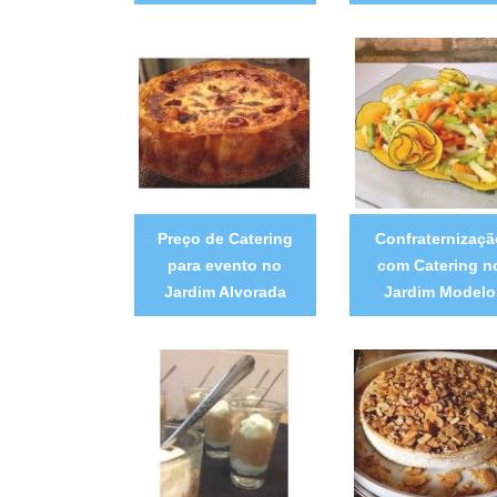
Preço de Catering
Confraternizaçã
para evento no
com Catering n
Jardim Alvorada
Jardim Modelo