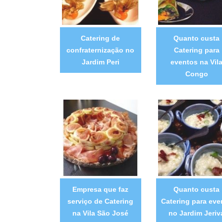
Catering de
Quanto custa
confraternização no
Catering para
Jardim Peri
eventos na Vil
Congo
Empresa que faz
Quanto custa
serviço de Catering
Catering para eve
na Vila São José
no Jardim Jeriv