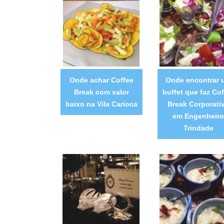
Onde achar Coffee
Onde encontrar 
Break com valor
buffet que faz Cof
baixo na Vila Carioca
Break Corporati
em Engenheiro
Trindade