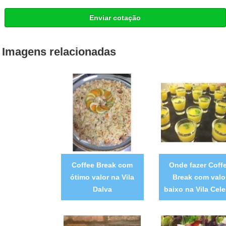
Enviar cotação
Imagens relacionadas
Coffee Break com
Onde fazer Coff
ótimo valor na Vila
Break com valo
Dalva
baixo na Vila Cele