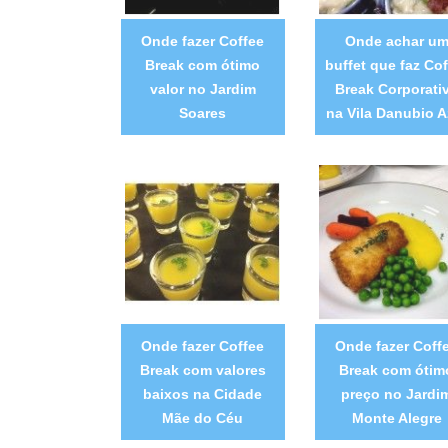
Onde fazer Coffee
Onde achar u
Break com ótimo
buffet que faz Cof
valor no Jardim
Break Corporati
Soares
na Vila Danubio A
Onde fazer Coffee
Onde fazer Coff
Break com valores
Break com ótim
baixos na Cidade
preço no Jardi
Mãe do Céu
Monte Alegre