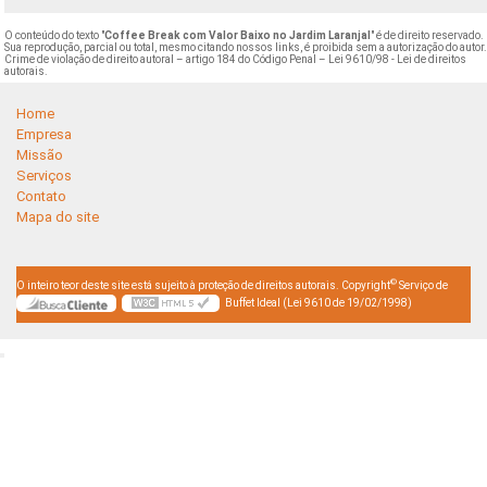
O conteúdo do texto "
Coffee Break com Valor Baixo no Jardim Laranjal
" é de direito reservado.
Sua reprodução, parcial ou total, mesmo citando nossos links, é proibida sem a autorização do autor
Crime de violação de direito autoral – artigo 184 do Código Penal –
Lei 9610/98 - Lei de direitos
autorais
.
Home
Empresa
Missão
Serviços
Contato
Mapa do site
©
O inteiro teor deste site está sujeito à proteção de direitos autorais. Copyright
Serviço de
Buffet Ideal (Lei 9610 de 19/02/1998)