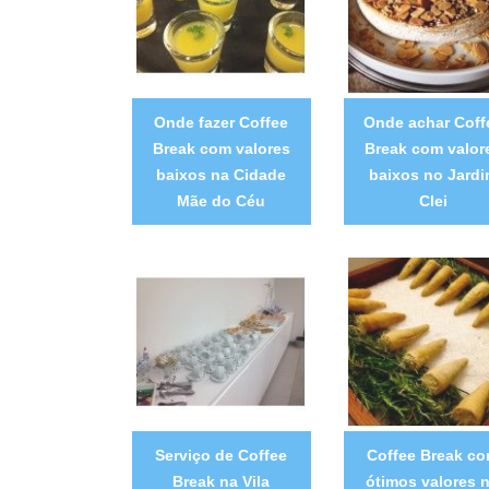
Onde fazer Coffee
Onde achar Coff
Break com valores
Break com valor
baixos na Cidade
baixos no Jard
Mãe do Céu
Clei
Serviço de Coffee
Coffee Break c
Break na Vila
ótimos valores 