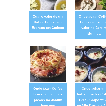
Qual o valor de um
Onde achar Coff
Coffee Break para
Break com ótim
Eventos em Corisco
valor no Jardi
Mutinga
Onde fazer Coffee
Onde achar u
Break com ótimos
buffet que faz Cof
preços no Jardim
Break Corporati
Ipanema
na Vila Danubio A