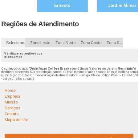
Ernesto
Jardim Mimar
Regiões de Atendimento
Selecione:
Zona Leste
Zona Norte
Zona Oeste
Zona Sul
Verifique as regiões que
atendemos
O conteúdo do texto "
Onde Fazer Coffee Break com ótimos Valores no Jardim Germânia
" é
de direito reservado. Sua reprodução, parcial ou total, mesmo citando nossos links, é proibida sem 
autorização do autor. Crime de violação de direito autoral – artigo 184 do Código Penal –
Lei 9610/9
- Lei de direitos autorais
.
Home
Empresa
Missão
Serviços
Contato
Mapa do site