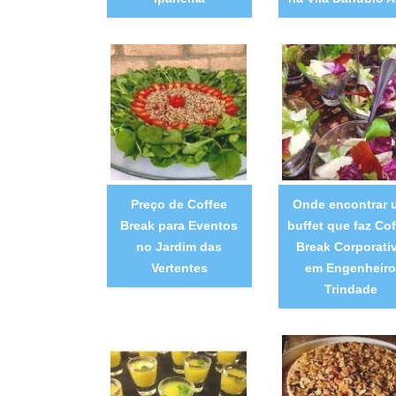
Preço de Coffee
Onde encontrar 
Break para Eventos
buffet que faz Cof
no Jardim das
Break Corporati
Vertentes
em Engenheiro
Trindade