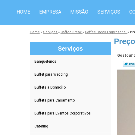
HOME
EMPRESA
MISSÃO
SERVIÇOS
C
Home
»
Serviços
»
Coffee Break
»
Coffee Break Empresarial
»
Pr
Preço
Serviços
Gostou? c
Banqueteiros
Buffet para Wedding
Buffets a Domicílio
Buffets para Casamento
Buffets para Eventos Corporativos
Catering