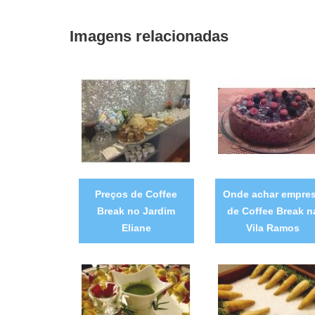
Imagens relacionadas
Preços de Coffee
Onde achar empre
Break no Jardim
de Coffee Break n
Eliane
Vila Ramos