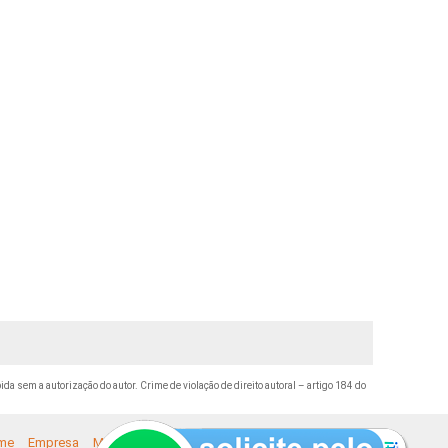
bida sem a autorização do autor. Crime de violação de direito autoral – artigo 184 do
me
Empresa
Missão
Serviços
Contato
Mapa do site