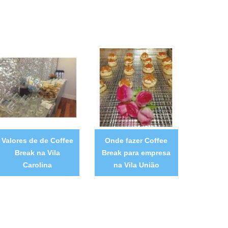
Valores de de Coffee
Onde fazer Coffee
Break na Vila
Break para empresa
Carolina
na Vila União