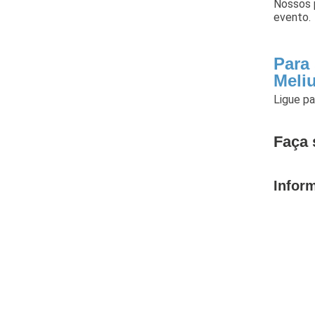
Nossos p
evento.
Para
Meli
Ligue p
Faça 
Infor