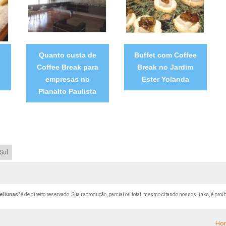
m
Quanto custa de
Buffet com Coffee
Coffee Break para
Break no Jardim
empresas no
Ester Yolanda
Planalto Paulista
Sul
eliunas
" é de direito reservado. Sua reprodução, parcial ou total, mesmo citando nossos links, é proi
Ho