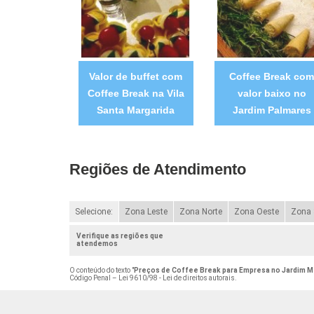
Valor de buffet com
Coffee Break co
Coffee Break na Vila
valor baixo no
Santa Margarida
Jardim Palmares
Regiões de Atendimento
Selecione:
Zona Leste
Zona Norte
Zona Oeste
Zona 
Verifique as regiões que
atendemos
O conteúdo do texto "
Preços de Coffee Break para Empresa no Jardim M
Código Penal –
Lei 9610/98 - Lei de direitos autorais
.