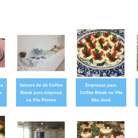
sa
Valores de de Coffee
Empresas para
a
Break para empresa
Coffee Break na Vila
na Vila Pereira
São José