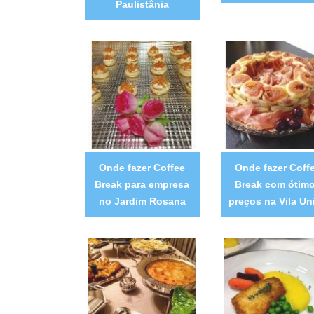
Paulistânia
Onde fazer Coffee
Onde fazer Coff
Break para empresa
Break com ótim
no Jardim Rosana
preços na Vila Un