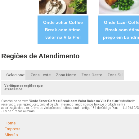
Onde achar Coffee
Onde fazer Coff
Break com ótimo
Break com ótim
valor na Vila Prel
preço em Londri
Regiões de Atendimento
Selecione:
Zona Leste
Zona Norte
Zona Oeste
Zona Sul
Verifique as regiões que
atendemos
O conteúdo do texto "
Onde Fazer Coffee Break com Valor Baixo na Vila Fiat Lux
" é de direito
reservado. Sua reprodução, parcial ou total, mesmo citando nossos links, é proibida sem a
autorização do autor. Crime de violação de direito autoral – artigo 184 do Código Penal –
Lei 9610/9
- Lei de direitos autorais
.
Home
Empresa
Missão