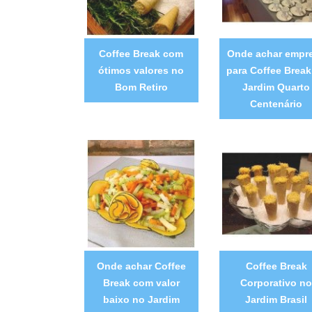
Coffee Break com
Onde achar empr
ótimos valores no
para Coffee Break
Bom Retiro
Jardim Quarto
Centenário
Onde achar Coffee
Coffee Break
Break com valor
Corporativo no
baixo no Jardim
Jardim Brasil