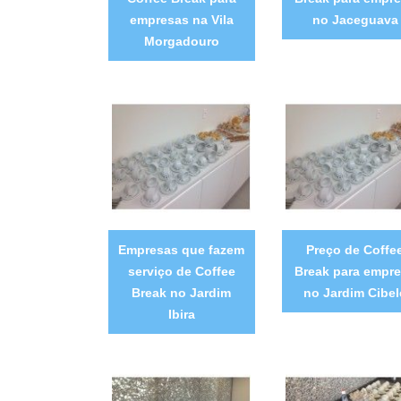
empresas na Vila
no Jaceguava
Morgadouro
Empresas que fazem
Preço de Coffe
serviço de Coffee
Break para empr
Break no Jardim
no Jardim Cibel
Ibira