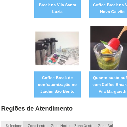
Break na Vila Santa
Coffee Break na V
Luzia
Nova Galvão
Coffee Break de
Quanto custa buf
confraternização no
com Coffee Break
Jardim São Bento
Vila Margareth
Regiões de Atendimento
Selecione:
Zona Leste
Zona Norte
Zona Oeste
Zona Sul