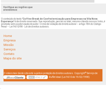
Verifique as regiões que
atendemos
O conteúdo do texto "
Coffee Break de Confraternização para Empresas na Vila Nova
Esperança
" é de direito reservado. Sua reprodução, parcial ou total, mesmo citando nossos links, é
proibida sem a autorização do autor. Crime de violação de direito autoral – artigo 184 do Código
Penal –
Lei 9610/98 - Lei de direitos autorais
.
Home
Empresa
Missão
Serviços
Contato
Mapa do site
©
O inteiro teor deste site está sujeito à proteção de direitos autorais. Copyright
Serviço de
Buffet Ideal (Lei 9610 de 19/02/1998)