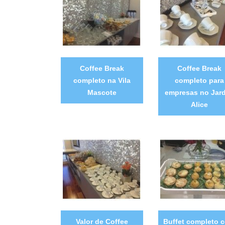
Coffee Break
Coffee Break
completo na Vila
completo para
Mascote
empresas no Jar
Alice
Valor de Coffee
Buffet completo 