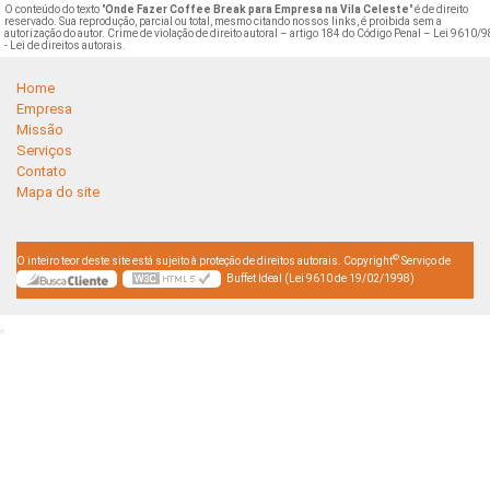
O conteúdo do texto "
Onde Fazer Coffee Break para Empresa na Vila Celeste
" é de direito
reservado. Sua reprodução, parcial ou total, mesmo citando nossos links, é proibida sem a
autorização do autor. Crime de violação de direito autoral – artigo 184 do Código Penal –
Lei 9610/9
- Lei de direitos autorais
.
Home
Empresa
Missão
Serviços
Contato
Mapa do site
©
O inteiro teor deste site está sujeito à proteção de direitos autorais. Copyright
Serviço de
Buffet Ideal (Lei 9610 de 19/02/1998)