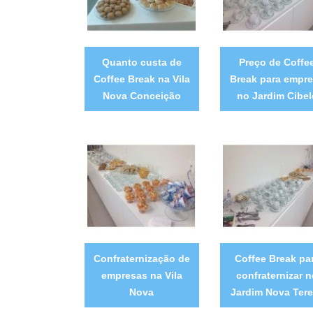
Quanto custa de
Preço de Coffe
Coffee Break na Vila
Break para empr
Nova Conceição
no Jardim Cibel
Confraternização de
Coffee Break pa
empresas na Vila
confraternizar 
Nova
Jardim Nova Ter