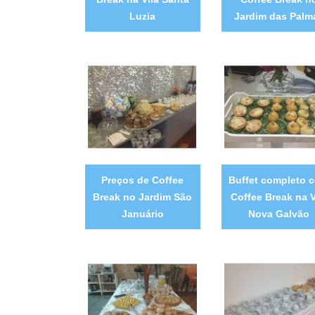
Luzia
Jardim das Palm
Preços de Coffee
Buffet completo 
Break no Jardim São
Coffee Break na V
Januário
Nova Galvão