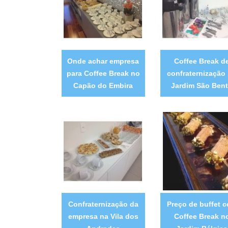
Onde achar empresa
Coffee Break d
para Coffee Break no
confraternização
Capão do Embira
Jardim São Ben
Confraternização da
Preço de buffet 
empresa na Vila dos
Coffee Break n