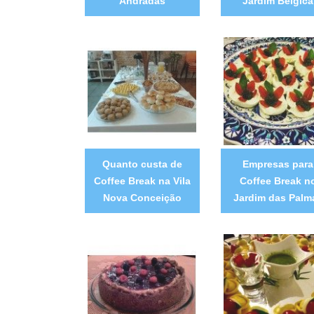
Andradas
Jardim Bélgica
Quanto custa de
Empresas para
Coffee Break na Vila
Coffee Break n
Nova Conceição
Jardim das Palm