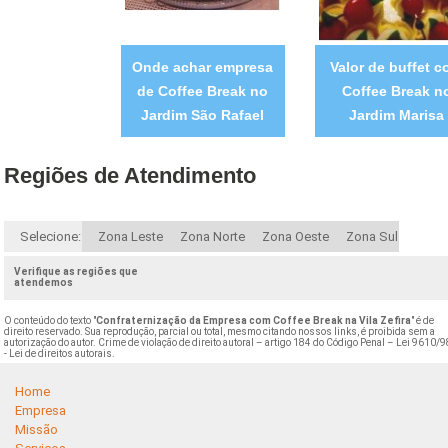
Onde achar empresa
Valor de buffet 
de Coffee Break no
Coffee Break n
Jardim São Rafael
Jardim Marisa
Regiões de Atendimento
Selecione:
Zona Leste
Zona Norte
Zona Oeste
Zona Sul
Verifique as regiões que
atendemos
O conteúdo do texto "
Confraternização da Empresa com Coffee Break na Vila Zefira
" é de
direito reservado. Sua reprodução, parcial ou total, mesmo citando nossos links, é proibida sem a
autorização do autor. Crime de violação de direito autoral – artigo 184 do Código Penal –
Lei 9610/9
- Lei de direitos autorais
.
Home
Empresa
Missão