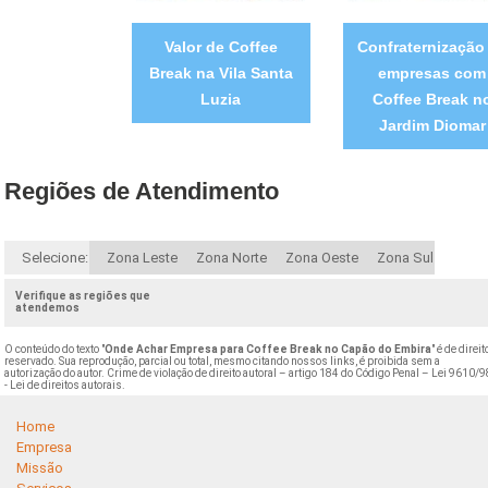
Valor de Coffee
Confraternização
Break na Vila Santa
empresas com
Luzia
Coffee Break n
Jardim Diomar
Regiões de Atendimento
Selecione:
Zona Leste
Zona Norte
Zona Oeste
Zona Sul
Verifique as regiões que
atendemos
O conteúdo do texto "
Onde Achar Empresa para Coffee Break no Capão do Embira
" é de direit
reservado. Sua reprodução, parcial ou total, mesmo citando nossos links, é proibida sem a
autorização do autor. Crime de violação de direito autoral – artigo 184 do Código Penal –
Lei 9610/9
- Lei de direitos autorais
.
Home
Empresa
Missão