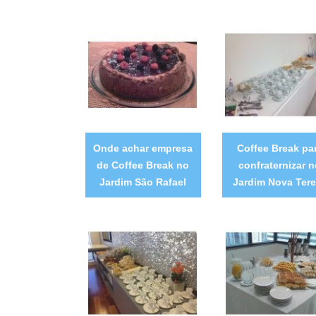
Onde achar empresa
Coffee Break pa
de Coffee Break no
confraternizar 
Jardim São Rafael
Jardim Nova Ter