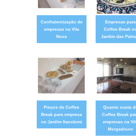
Confraternização de
Empresas para
empresas na Vila
Coffee Break n
Nova
Jardim das Palm
Preços de Coffee
Quanto custa d
Break para empresa
Coffee Break pa
no Jardim Itacolomi
empresas na Vil
Morgadouro