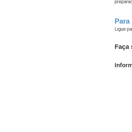
preparad
Para
Ligue p
Faça 
Infor