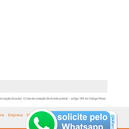
orização do autor. Crime de violação de direito autoral – artigo 184 do Código Penal
me
Empresa
Missão
Serviços
Contato
Mapa do site