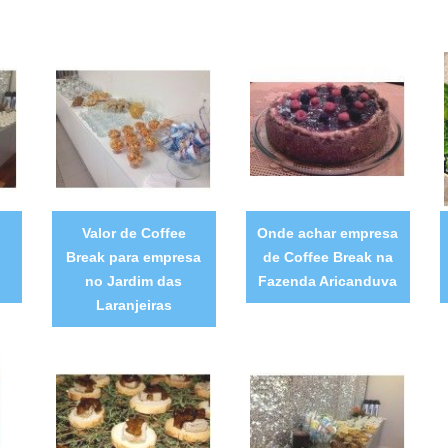
Valor de Coffee
Onde achar empresa
Break para empresa
de Coffee Break na
no Jardim das
Fazenda Aricanduva
Laranjeiras