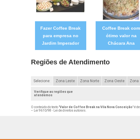
Fazer Coffee Break
Coffee Break co
para empresa no
ótimo valor na
Jardim Imperador
Chácara Ana
Regiões de Atendimento
Selecione:
Zona Leste
Zona Norte
Zona Oeste
Zona 
Verifique as regiões que
atendemos
O conteúdo do texto "
Valor de Coffee Break na Vila Nova Conceição
" é d
–
Lei 9610/98 - Lei de direitos autorais
.