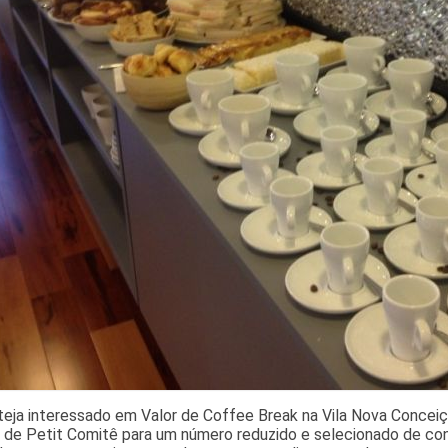
eja interessado em Valor de Coffee Break na Vila Nova Conceiç
 de Petit Comitê para um número reduzido e selecionado de con