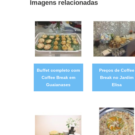
Imagens relacionadas
Buffet completo com
Preços de Coffee
Coffee Break em
Break no Jardim
Guaianases
Elisa