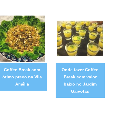
Coffee Break com
Onde fazer Coffee
ótimo preço na Vila
Break com valor
Amélia
baixo no Jardim
Gaivotas