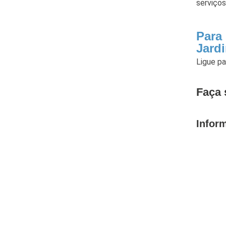
serviços
Para
Jard
Ligue p
Faça 
Infor