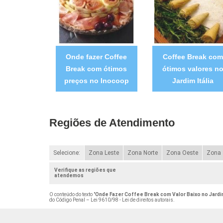
Onde fazer Coffee
Coffee Break co
Break com ótimos
ótimos valores n
preços no Inocoop
Jardim Itália
Regiões de Atendimento
Selecione:
Zona Leste
Zona Norte
Zona Oeste
Zona 
Verifique as regiões que
atendemos
O conteúdo do texto "
Onde Fazer Coffee Break com Valor Baixo no Jardi
do Código Penal –
Lei 9610/98 - Lei de direitos autorais
.