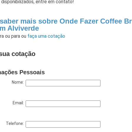
 disponibilizados, entre em contato!
 saber mais sobre Onde Fazer Coffee B
im Alviverde
ara
ou para
ou
faça uma cotação
sua cotação
mações Pessoais
Nome:
Email:
Telefone: