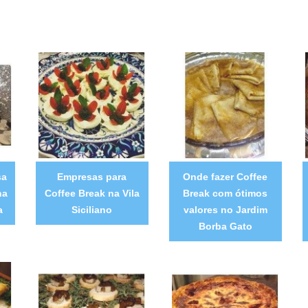
sa
Empresas para
Onde fazer Coffee
na
Coffee Break na Vila
Break com ótimos
a
Siciliano
valores no Jardim
Borba Gato