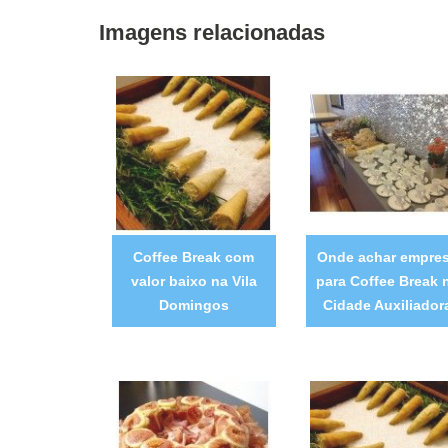
Imagens relacionadas
Coffee Break com
Onde achar empre
valor baixo na Vila
para Coffee Break 
Domingos
Cidade Auxiliador