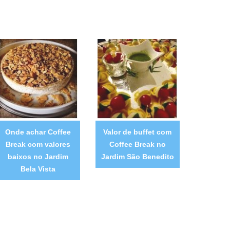
Onde achar Coffee
Valor de buffet com
Break com valores
Coffee Break no
baixos no Jardim
Jardim São Benedito
Bela Vista