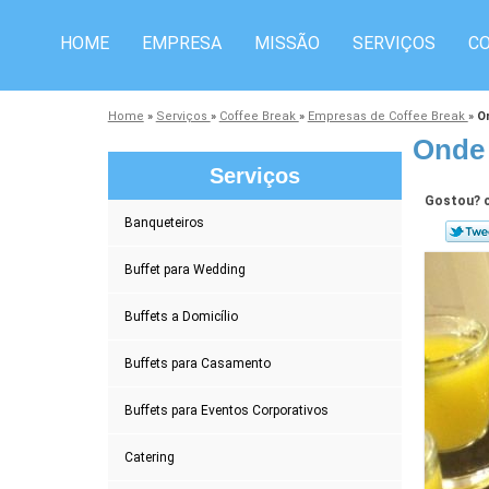
HOME
EMPRESA
MISSÃO
SERVIÇOS
C
Home
»
Serviços
»
Coffee Break
»
Empresas de Coffee Break
»
O
Onde 
Serviços
Gostou? c
Banqueteiros
Buffet para Wedding
Buffets a Domicílio
Buffets para Casamento
Buffets para Eventos Corporativos
Catering