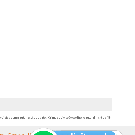
proibida sem a autorização do autor. Crime de violação de direito autoral – artigo 184
me
Empresa
Missão
Serviços
Contato
Mapa do site