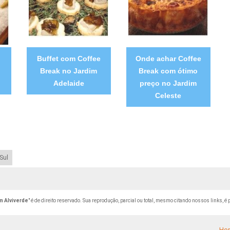
m
Buffet com Coffee
Onde achar Coffee
o
Break no Jardim
Break com ótimo
Adelaide
preço no Jardim
Celeste
Sul
m Alviverde
" é de direito reservado. Sua reprodução, parcial ou total, mesmo citando nossos links, é 
Ho